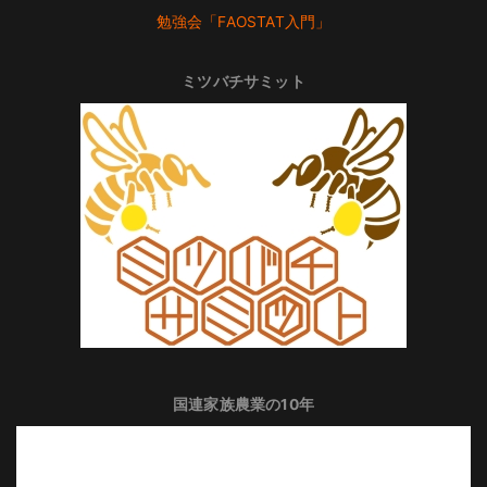
勉強会「FAOSTAT入門」
ミツバチサミット
国連家族農業の10年