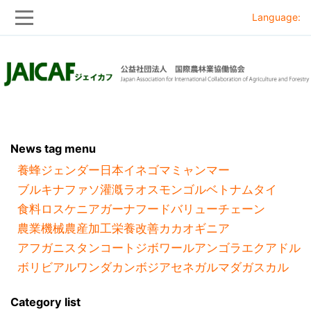
Language:
Skip
Skip
to
to
main
main
navigation
content
News tag menu
養蜂
ジェンダー
日本
イネ
ゴマ
ミャンマー
ブルキナファソ
灌漑
ラオス
モンゴル
ベトナム
タイ
食料ロス
ケニア
ガーナ
フードバリューチェーン
農業機械
農産加工
栄養改善
カカオ
ギニア
アフガニスタン
コートジボワール
アンゴラ
エクアドル
ボリビア
ルワンダ
カンボジア
セネガル
マダガスカル
Category list