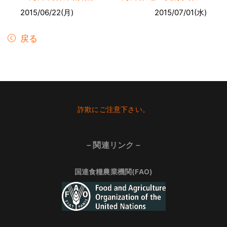
2015/06/22(月)
2015/07/01(水)
戻る
Footer
詐欺にご注意下さい。
－関連リンク－
国連食糧農業機関(FAO)