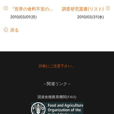
『世界の食料不安の...
調査研究叢書(リスト)
2010/03/01(月)
2010/03/31(水)
戻る
Footer
詐欺にご注意下さい。
－関連リンク－
国連食糧農業機関(FAO)