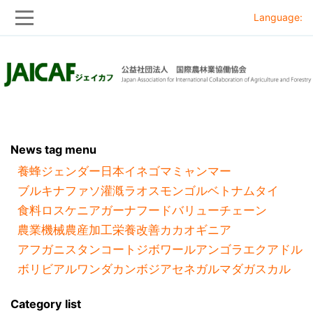
Language:
Skip
Skip
to
to
main
main
navigation
content
News tag menu
養蜂
ジェンダー
日本
イネ
ゴマ
ミャンマー
ブルキナファソ
灌漑
ラオス
モンゴル
ベトナム
タイ
食料ロス
ケニア
ガーナ
フードバリューチェーン
農業機械
農産加工
栄養改善
カカオ
ギニア
アフガニスタン
コートジボワール
アンゴラ
エクアドル
ボリビア
ルワンダ
カンボジア
セネガル
マダガスカル
Category list