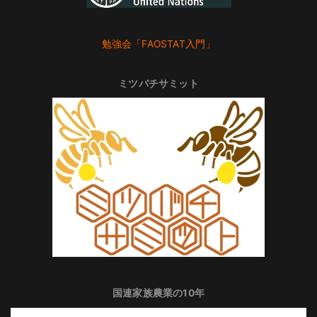
勉強会「FAOSTAT入門」
ミツバチサミット
国連家族農業の10年