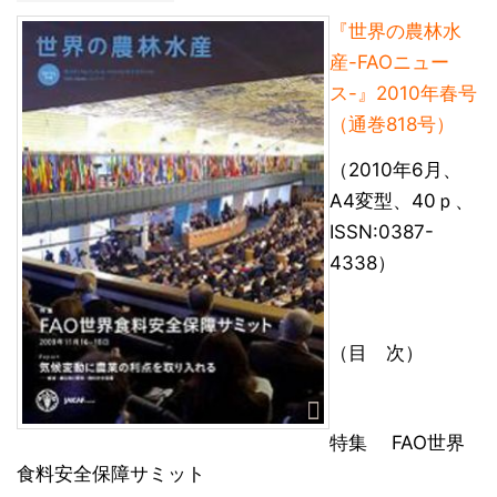
『世界の農林水
産-FAOニュー
ス-』2010年春号
（通巻818号）
（2010年6月、
A4変型、40ｐ、
ISSN:0387-
4338）
（目 次）
特集 FAO世界
食料安全保障サミット