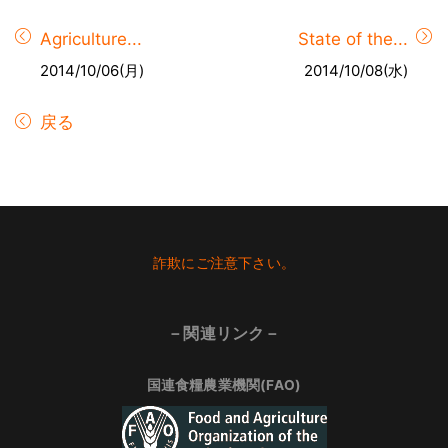
Agriculture...
State of the...
2014/10/06(月)
2014/10/08(水)
戻る
Footer
詐欺にご注意下さい。
－関連リンク－
国連食糧農業機関(FAO)