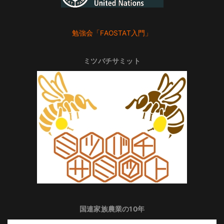
勉強会「FAOSTAT入門」
ミツバチサミット
国連家族農業の10年