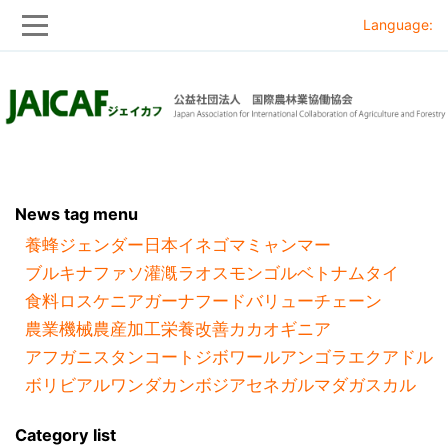
Language:
Skip
Skip
to
to
main
main
navigation
content
News tag menu
養蜂
ジェンダー
日本
イネ
ゴマ
ミャンマー
ブルキナファソ
灌漑
ラオス
モンゴル
ベトナム
タイ
食料ロス
ケニア
ガーナ
フードバリューチェーン
農業機械
農産加工
栄養改善
カカオ
ギニア
アフガニスタン
コートジボワール
アンゴラ
エクアドル
ボリビア
ルワンダ
カンボジア
セネガル
マダガスカル
Category list