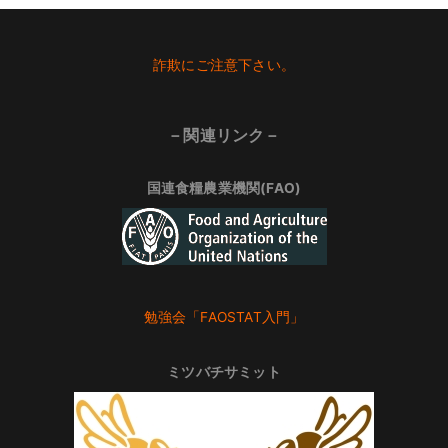
Footer
詐欺にご注意下さい。
－関連リンク－
国連食糧農業機関(FAO)
勉強会「FAOSTAT入門」
ミツバチサミット