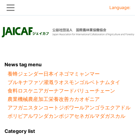
Language:
Skip
Skip
to
to
main
main
navigation
content
News tag menu
養蜂
ジェンダー
日本
イネ
ゴマ
ミャンマー
ブルキナファソ
灌漑
ラオス
モンゴル
ベトナム
タイ
食料ロス
ケニア
ガーナ
フードバリューチェーン
農業機械
農産加工
栄養改善
カカオ
ギニア
アフガニスタン
コートジボワール
アンゴラ
エクアドル
ボリビア
ルワンダ
カンボジア
セネガル
マダガスカル
Category list