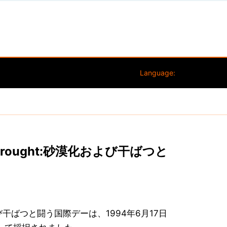
Language:
n and Drought:砂漠化および干ばつと
ht:砂漠化および干ばつと闘う国際デーは、1994年6月17日