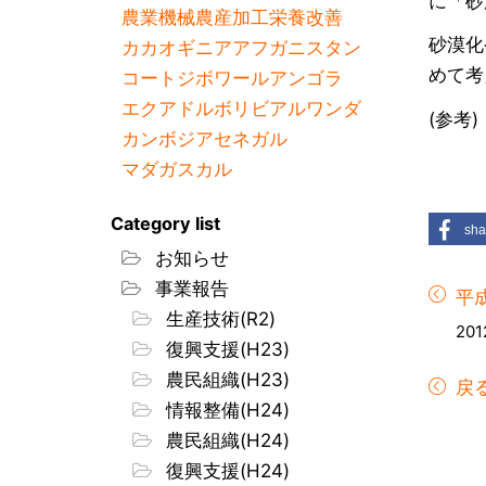
に「砂
農業機械
農産加工
栄養改善
砂漠化
カカオ
ギニア
アフガニスタン
めて考
コートジボワール
アンゴラ
エクアドル
ボリビア
ルワンダ
(参考
カンボジア
セネガル
マダガスカル
Category list
sha
お知らせ
事業報告
平
生産技術(R2)
201
復興支援(H23)
農民組織(H23)
戻
情報整備(H24)
農民組織(H24)
復興支援(H24)