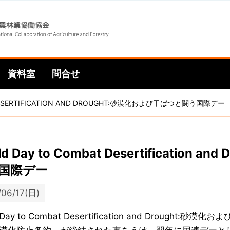
Skip
Skip
to
to
資料室
問合せ
main
main
 DESERTIFICATION AND DROUGHT:砂漠化および干ばつと闘う国際デー
navigation
content
ld Day to Combat Desertificatio
国際デー
/06/17(日)
d Day to Combat Desertification and Droug