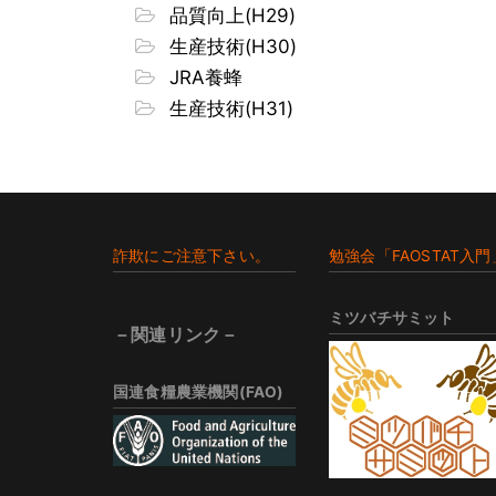
品質向上(H29)
生産技術(H30)
JRA養蜂
生産技術(H31)
Footer
詐欺にご注意下さい。
勉強会「FAOSTAT入門
ミツバチサミット
－関連リンク－
国連食糧農業機関(FAO)