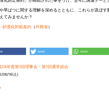
漠化防止条約」が締結された事をうけ、翌年に国連デーと
や旱ばつに関する理解を深めるとともに、これらが及ぼす
えてみませんか？
)
砂漠化対処条約
（
外務省
）
re
tweet
share
成24年度第1回理事会・第1回通常総会
2/06/16(土)
る