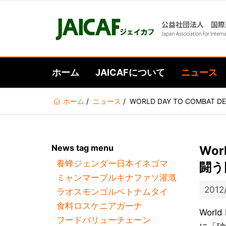
ホーム
JAICAFについて
ニュース
あ
ホーム
ニュース
WORLD DAY TO COMBAT
な
た
は
News tag menu
Wor
こ
養蜂
ジェンダー
日本
イネ
ゴマ
こ
闘う
ミャンマー
ブルキナファソ
灌漑
に
2012
ラオス
モンゴル
ベトナム
タイ
い
食料ロス
ケニア
ガーナ
る
Worl
フードバリューチェーン