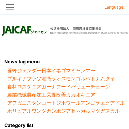
Language:
Skip
Skip
to
to
main
main
navigation
content
News tag menu
養蜂
ジェンダー
日本
イネ
ゴマ
ミャンマー
ブルキナファソ
灌漑
ラオス
モンゴル
ベトナム
タイ
食料ロス
ケニア
ガーナ
フードバリューチェーン
農業機械
農産加工
栄養改善
カカオ
ギニア
アフガニスタン
コートジボワール
アンゴラ
エクアドル
ボリビア
ルワンダ
カンボジア
セネガル
マダガスカル
Category list