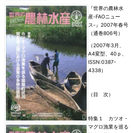
『世界の農林水
産-FAOニュー
ス-』2007年春号
（通巻806号）
（2007年3月、
A4変型、40ｐ、
ISSN:0387-
4338）
（目 次）
特集１ カツオ・
マグロ漁業を巡る