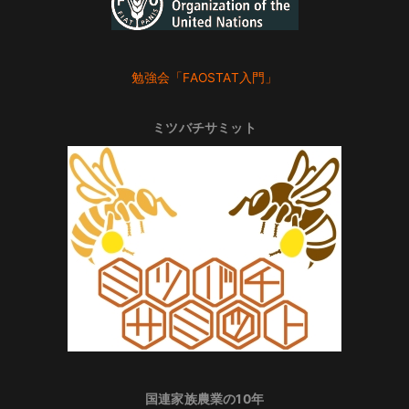
勉強会「FAOSTAT入門」
ミツバチサミット
国連家族農業の10年