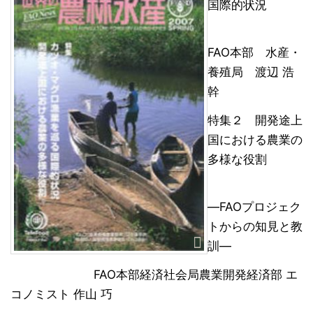
国際的状況
FAO本部 水産・
養殖局 渡辺 浩
幹
特集２ 開発途上
国における農業の
多様な役割
―FAOプロジェク
トからの知見と教
訓―
FAO本部経済社会局農業開発経済部 エ
コノミスト 作山 巧