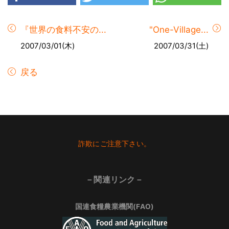
『世界の食料不安の...
"One-Village...
2007/03/01(木)
2007/03/31(土)
戻る
Footer
詐欺にご注意下さい。
－関連リンク－
国連食糧農業機関(FAO)