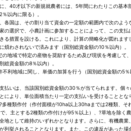
、40才以下の新規就農者には、5年間にわたりこの基本部
2％以内に限る）。
各国は、その割り当て資金の一定額の範囲内で次のよう
家の選択で、小農計画に参加することによって、この支払に代
きる措置を設ける。これにより、計算の簡略化が図れます
に煩わされないで済みます（国別総資金額の10％以内）。
定の地域で特定の産物を奨励するため及び現状を考慮して
別総資金額の8％以内）。
件不利地域に関し、単価の加算を行う（国別総資金額の5％
払いは、当該国別総資金額の30％が当てられます。個々
とにより、単位面積当たり一定の支払いを受けることとな
?多種類作付（作付面積が10ha以上30haまでは2種類、
まで、主とする2種類の作付けが95％以上）、?草地を除く農
全地として維持のいずれかとなります。さらに、有機農業
が列挙されることとなります。また、この違反があった場合