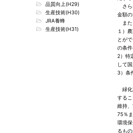
品質向上(H29)
さらに
生産技術(H30)
金額の
JRA養蜂
また、
生産技術(H31)
１）農
とがで
の条件
2）特
して国
3）条
緑化支
するこ
維持、
75％
環境保
るもの