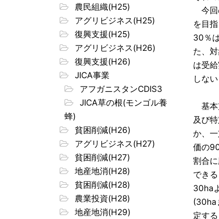
農民組織(H25)
今回の
アグリビジネス(H25)
を目指し
復興支援(H25)
30％
アグリビジネス(H26)
た、対
復興支援(H26)
は受給
JICA事業
しない
アフガニスタンCDIS3
JICA草の根(モンゴル養
基本支
蜂)
及び特
貧困削減(H26)
か、一
アグリビジネス(H27)
価の9
貧困削減(H27)
割合に
地産地消(H28)
できる
貧困削減(H28)
30h
農業投資(H28)
(30
地産地消(H29)
定する