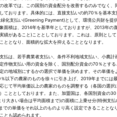
改革では、この国別の資金配分を改善するのみでなく、
ております。具体的には、直接支払いの約70％を基本支払(Basic
は緑化支払い(Greening Payment)として、環境公
象面積は、2014年を基準年としておりますが、2013年
実績があること)こととしております。これは、原則とし
こととなり、面積的な拡大を抑えることとなります。
払は、若手農業者支払い、条件不利地域支払い、小農計画
定作物支払い用の資金を除く、国別配分資金の70％とす
定の地域別にするかの選択で単価を決めます。その単価を
0％以下の農家のものを徐々に引き上げ、2019年までには
応じて平均単価以上の農家のものを調整する（各国の選択
）こととしております。また、加盟国は、各国別資金の30
aより大きい場合は平均面積まで)の面積に上乗せ分(特例支
haまでの単価をそれ以上のものより高く設定できることと
ことも認められます。