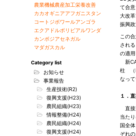
農業機械
農産加工
栄養改善
て合意
カカオ
ギニア
アフガニスタン
大改革
コートジボワール
アンゴラ
振興政
エクアドル
ボリビア
ルワンダ
この合
カンボジア
セネガル
される
マダガスカル
の適用
新CAP
Category list
柱 （
お知らせ
なって
事業報告
生産技術(R2)
１．直
復興支援(H23)
農民組織(H23)
直接支
情報整備(H24)
当たり
農民組織(H24)
国全体
復興支援(H24)
ぞれの