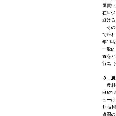
量買い
在庫保
避ける
その他
で終わ
年1％
一般的
置をと
行為（
３．農村
農村振
EUの
ューは
1) 技
資源の