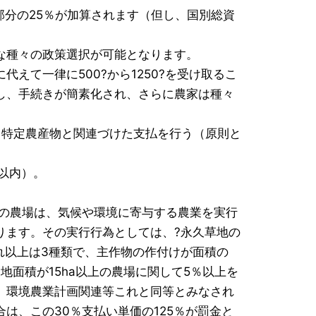
分の25％が加算されます（但し、国別総資
な種々の政策選択が可能となります。
えて一律に500?から1250?を受け取るこ
し、手続きが簡素化され、さらに農家は種々
、特定農産物と関連づけた支払を行う（原則と
以内）。
の農場は、気候や環境に寄与する農業を実行
ります。その実行行為としては、?永久草地の
それ以上は3種類で、主作物の作付けが面積の
地面積が15ha以上の農場に関して5％以上を
、環境農業計画関連等これと同等とみなされ
は、この30％支払い単価の125％が罰金と