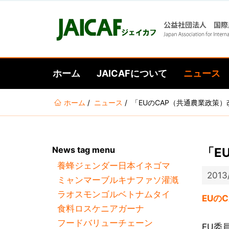
ホーム
JAICAFについて
ニュース
あ
ホーム
ニュース
「EUのCAP（共通農業政策）
な
た
は
News tag menu
「E
こ
養蜂
ジェンダー
日本
イネ
ゴマ
こ
2013
ミャンマー
ブルキナファソ
灌漑
に
ラオス
モンゴル
ベトナム
タイ
い
EUの
食料ロス
ケニア
ガーナ
る
フードバリューチェーン
EU委員