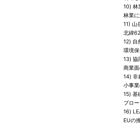
10) 林
林業に
11) 
北緯6
12)
環境保
13) 
商業面
14) 
小事業
15)
ブロー
16) L
EU