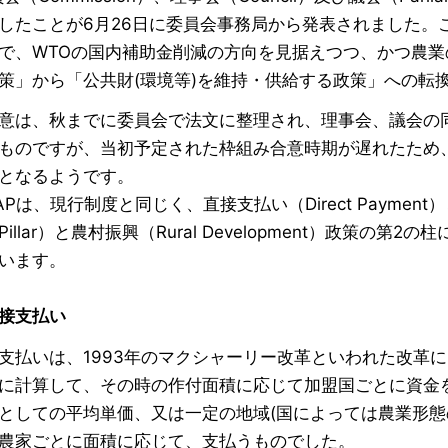
したことが6月26日に委員会事務局から発表されました。こ
で、WTOの国内補助金削減の方向を見据えつつ、かつ農
策」から「公共財(環境等)を維持・供給する政策」への転
意は、秋までに委員会で法文に整理され、理事会、議会の同意を
ものですが、当初予定された枠組み合意時期が遅れたため、
となるようです。
は、現行制度と同じく、直接支払い（Direct Payment）と市
Pillar）と農村振興（Rural Development）政策
います。
接支払い
払いは、1993年のマクシャーリー改革といわれた改革
に計算して、その時の作付面積に応じて加盟国ごとに資金
としての平均単価、又は一定の地域(国によっては農業形態
農家ごとに面積に応じて、支払うものでした。