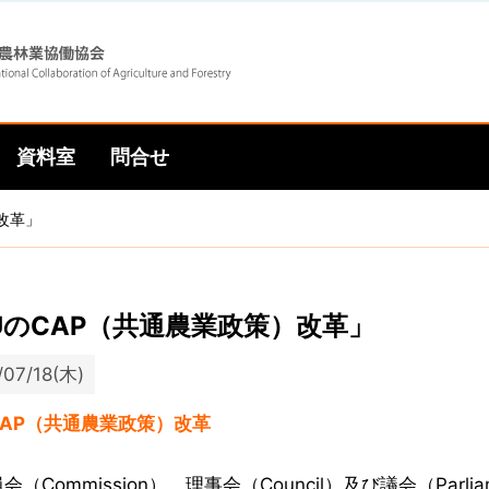
Skip
Skip
to
to
資料室
問合せ
main
main
改革」
navigation
content
UのCAP（共通農業政策）改革」
/07/18(木)
CAP（共通農業政策）改革
会（Commission）、理事会（Council）及び議会（Pa