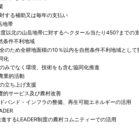
業
対する補助又は毎年の支払い
山岳地帯
2度以北の山岳地帯に対するヘクタール当たり450?までの
 自然条件不利地域
全のため全耕地面積の10％以内を自然条件不利地域として
協同化
のみでなく環境、技術をも含む協同化推進
非農業的活動
の立ち上げ支援
 基礎的サービス及び農村改善
ドバンド・インフラの整備、再生可能エネルギーの活用
EADER
の推進するLEADER制度の農村コムニティーでの活