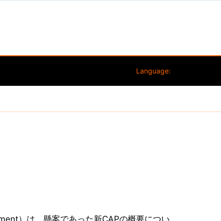
Language:
rliament）は、懸案であった新CAPの概要につい