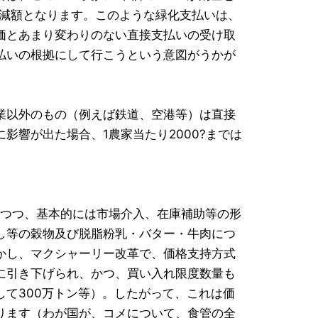
で減額となります。このような緑化支払いは、
価とあまり変わりのない直接支払いの受け取
払いの根拠にして行こうという意図がうかが
業以外のもの（例えば鉄道、空港等）は直接
影響が出た場合、1農家当たり2000?までは
つつ、基本的には市場介入、在庫補助等の形
し等の穀物及び脱脂粉乳・バター・牛肉につ
かし、マクシャーリー改革で、価格支持方式
に引き下げられ、かつ、買い入れ限度数量も
て300万トン等）。したがって、これは価
ります（わが国が、コメについて、食管の全