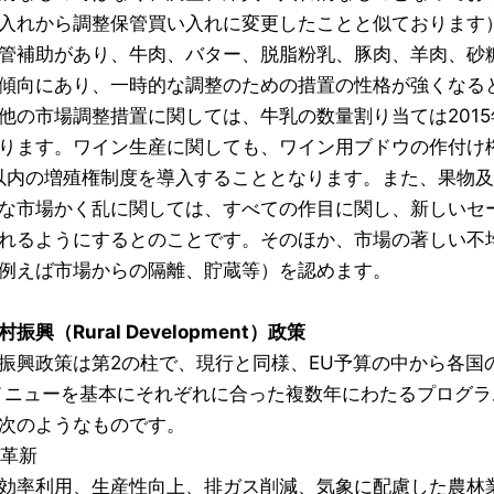
入れから調整保管買い入れに変更したことと似ております
管補助があり、牛肉、バター、脱脂粉乳、豚肉、羊肉、砂
傾向にあり、一時的な調整のための措置の性格が強くなる
の市場調整措置に関しては、牛乳の数量割り当ては2015年
ります。ワイン生産に関しても、ワイン用ブドウの作付け権制
以内の増殖権制度を導入することとなります。また、果物
な市場かく乱に関しては、すべての作目に関し、新しいセ
れるようにするとのことです。そのほか、市場の著しい不
例えば市場からの隔離、貯蔵等）を認めます。
振興（Rural Development）政策
興政策は第2の柱で、現行と同様、EU予算の中から各国
メニューを基本にそれぞれに合った複数年にわたるプログ
次のようなものです。
術革新
効率利用、生産性向上、排ガス削減、気象に配慮した農林