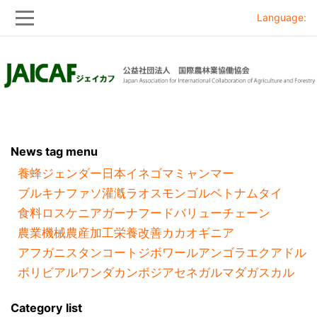
Language:
Skip
Skip
to
to
main
main
navigation
content
News tag menu
養蜂
ジェンダー
日本
イネ
ゴマ
ミャンマー
ブルキナファソ
灌漑
ラオス
モンゴル
ベトナム
タイ
食料ロス
ケニア
ガーナ
フードバリューチェーン
農業機械
農産加工
栄養改善
カカオ
ギニア
アフガニスタン
コートジボワール
アンゴラ
エクアドル
ボリビア
ルワンダ
カンボジア
セネガル
マダガスカル
Category list