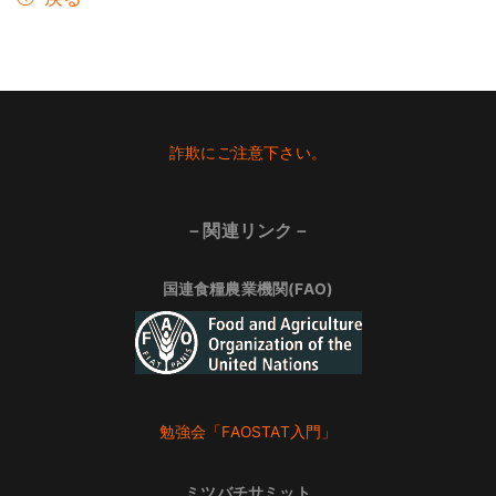
Footer
詐欺にご注意下さい。
－関連リンク－
国連食糧農業機関(FAO)
勉強会「FAOSTAT入門」
ミツバチサミット