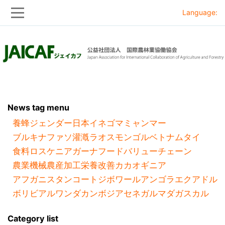
Language:
Skip
Skip
to
to
main
main
navigation
content
News tag menu
養蜂
ジェンダー
日本
イネ
ゴマ
ミャンマー
ブルキナファソ
灌漑
ラオス
モンゴル
ベトナム
タイ
食料ロス
ケニア
ガーナ
フードバリューチェーン
農業機械
農産加工
栄養改善
カカオ
ギニア
アフガニスタン
コートジボワール
アンゴラ
エクアドル
ボリビア
ルワンダ
カンボジア
セネガル
マダガスカル
Category list