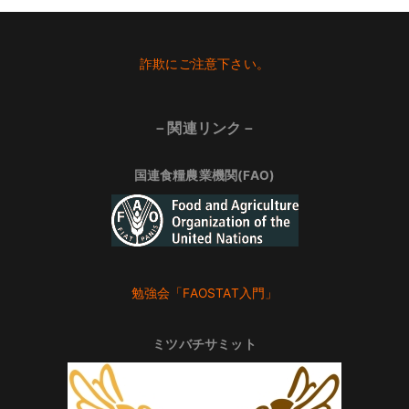
Footer
詐欺にご注意下さい。
－関連リンク－
国連食糧農業機関(FAO)
勉強会「FAOSTAT入門」
ミツバチサミット