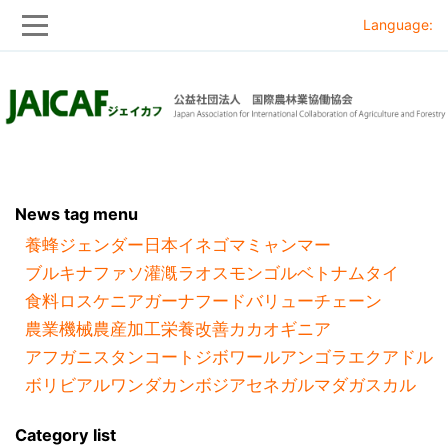
Language:
Skip
Skip
to
to
main
main
navigation
content
News tag menu
養蜂
ジェンダー
日本
イネ
ゴマ
ミャンマー
ブルキナファソ
灌漑
ラオス
モンゴル
ベトナム
タイ
食料ロス
ケニア
ガーナ
フードバリューチェーン
農業機械
農産加工
栄養改善
カカオ
ギニア
アフガニスタン
コートジボワール
アンゴラ
エクアドル
ボリビア
ルワンダ
カンボジア
セネガル
マダガスカル
Category list