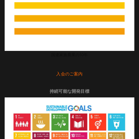
国連家族農業の10年
入会のご案内
持続可能な開発目標