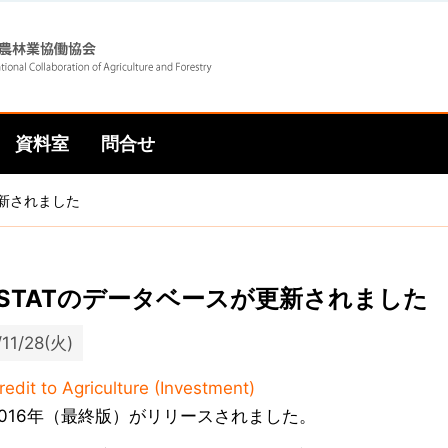
Skip
Skip
to
to
資料室
問合せ
main
main
更新されました
navigation
content
OSTATのデータベースが更新されました
/11/28(火)
redit to Agriculture (Investment)
2016年（最終版）がリリースされました。