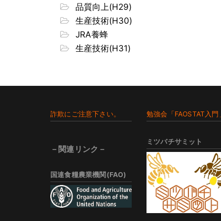
品質向上(H29)
生産技術(H30)
JRA養蜂
生産技術(H31)
Footer
詐欺にご注意下さい。
勉強会「FAOSTAT入門
ミツバチサミット
－関連リンク－
国連食糧農業機関(FAO)