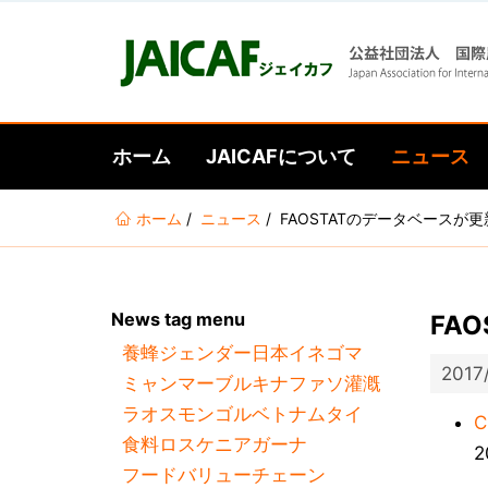
ホーム
JAICAFについて
ニュース
あ
ホーム
ニュース
FAOSTATのデータベースが
な
た
は
News tag menu
FA
こ
養蜂
ジェンダー
日本
イネ
ゴマ
こ
2017
ミャンマー
ブルキナファソ
灌漑
に
ラオス
モンゴル
ベトナム
タイ
い
C
食料ロス
ケニア
ガーナ
る
フードバリューチェーン