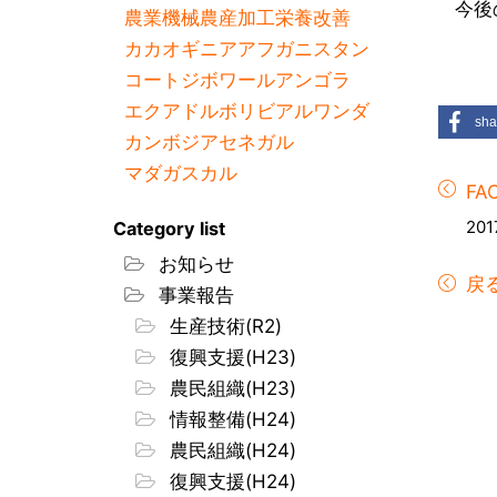
今後
農業機械
農産加工
栄養改善
カカオ
ギニア
アフガニスタン
コートジボワール
アンゴラ
エクアドル
ボリビア
ルワンダ
sha
カンボジア
セネガル
マダガスカル
F
201
Category list
お知らせ
戻
事業報告
生産技術(R2)
復興支援(H23)
農民組織(H23)
情報整備(H24)
農民組織(H24)
復興支援(H24)