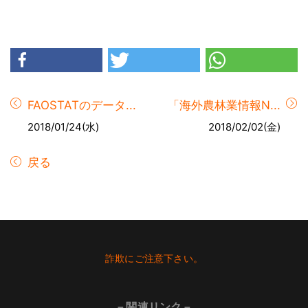
FAOSTATのデータ...
「海外農林業情報N...
2018/01/24(水)
2018/02/02(金)
戻る
Footer
詐欺にご注意下さい。
－関連リンク－