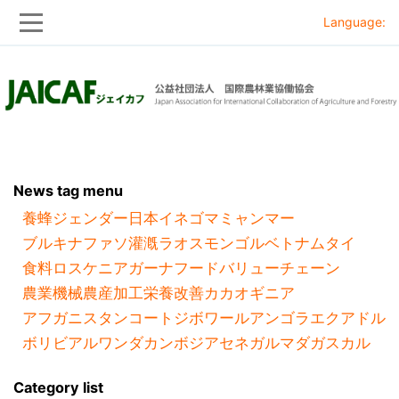
Language:
Skip
Skip
to
to
main
main
navigation
content
News tag menu
養蜂
ジェンダー
日本
イネ
ゴマ
ミャンマー
ブルキナファソ
灌漑
ラオス
モンゴル
ベトナム
タイ
食料ロス
ケニア
ガーナ
フードバリューチェーン
農業機械
農産加工
栄養改善
カカオ
ギニア
アフガニスタン
コートジボワール
アンゴラ
エクアドル
ボリビア
ルワンダ
カンボジア
セネガル
マダガスカル
Category list