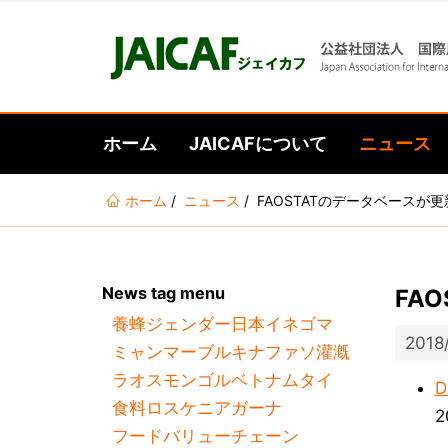
ホーム
JAICAFについて
ニュース
あ
ホーム
ニュース
FAOSTATのデータベースが
な
た
は
News tag menu
FA
こ
養蜂
ジェンダー
日本
イネ
ゴマ
こ
2018
ミャンマー
ブルキナファソ
灌漑
に
ラオス
モンゴル
ベトナム
タイ
い
D
食料ロス
ケニア
ガーナ
る
フードバリューチェーン