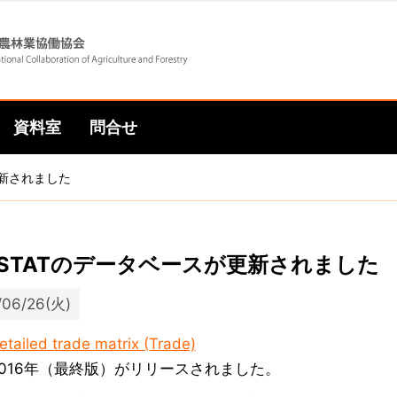
Skip
Skip
to
to
資料室
問合せ
main
main
更新されました
navigation
content
OSTATのデータベースが更新されました
/06/26(火)
etailed trade matrix (Trade)
2016年（最終版）がリリースされました。