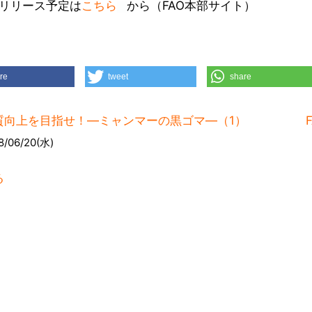
リリース予定は
こちら
から（FAO本部サイト）
re
tweet
share
質向上を目指せ！―ミャンマーの黒ゴマ―（1）
8/06/20(水)
る