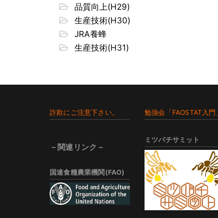
品質向上(H29)
生産技術(H30)
JRA養蜂
生産技術(H31)
Footer
詐欺にご注意下さい。
勉強会「FAOSTAT入門
ミツバチサミット
－関連リンク－
国連食糧農業機関(FAO)