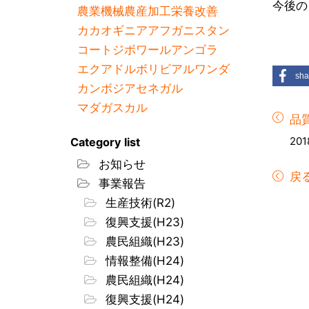
今後の
農業機械
農産加工
栄養改善
カカオ
ギニア
アフガニスタン
コートジボワール
アンゴラ
エクアドル
ボリビア
ルワンダ
sha
カンボジア
セネガル
マダガスカル
品
201
Category list
お知らせ
戻
事業報告
生産技術(R2)
復興支援(H23)
農民組織(H23)
情報整備(H24)
農民組織(H24)
復興支援(H24)