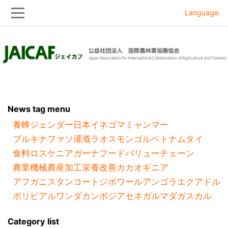
Language:
Skip
Skip
to
to
main
main
navigation
content
News tag menu
養蜂
ジェンダー
日本
イネ
ゴマ
ミャンマー
ブルキナファソ
灌漑
ラオス
モンゴル
ベトナム
タイ
食料ロス
ケニア
ガーナ
フードバリューチェーン
農業機械
農産加工
栄養改善
カカオ
ギニア
アフガニスタン
コートジボワール
アンゴラ
エクアドル
ボリビア
ルワンダ
カンボジア
セネガル
マダガスカル
Category list