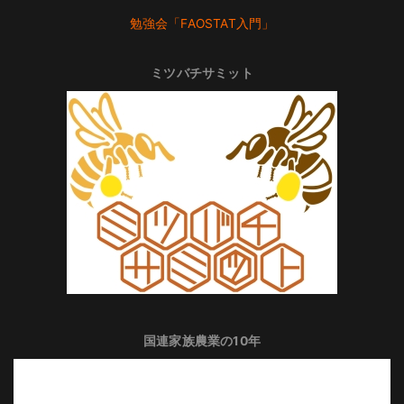
勉強会「FAOSTAT入門」
ミツバチサミット
国連家族農業の10年