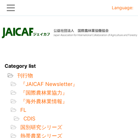
Language:
Skip
Skip
to
to
main
main
navigation
content
Category list
刊行物
『JAICAF Newsletter』
『国際農林業協力』
『海外農林業情報』
FL
CDIS
国別研究シリーズ
熱帯農業シリーズ