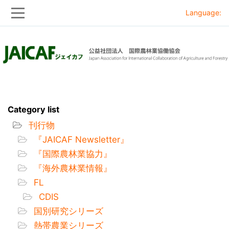
Language:
Skip
Skip
to
to
main
main
navigation
content
Category list
刊行物
『JAICAF Newsletter』
『国際農林業協力』
『海外農林業情報』
FL
CDIS
国別研究シリーズ
熱帯農業シリーズ