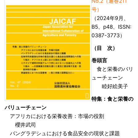
No.2（通巻211
号）
（2024年9月、
B5、p48、ISSN:
0387-3773）
（目 次）
巻頭言
食と栄養のバリ
ューチェーン
睦好絵美子
特集：食と栄養の
バリューチェーン
アフリカにおける栄養改善：市場の役割
櫻井武司
バングラデシュにおける食品安全の現状と課題