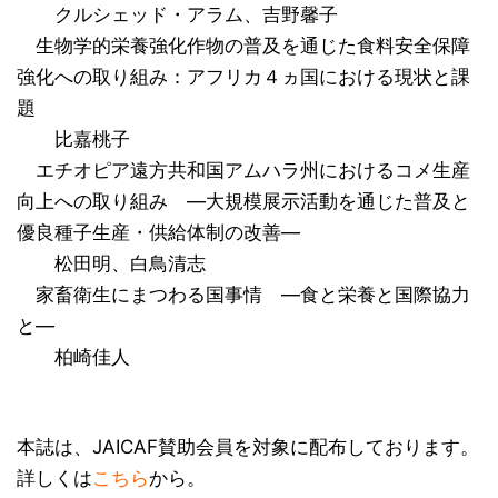
クルシェッド・アラム、吉野馨子
生物学的栄養強化作物の普及を通じた食料安全保障
強化への取り組み：アフリカ４ヵ国における現状と課
題
比嘉桃子
エチオピア遠方共和国アムハラ州におけるコメ生産
向上への取り組み ―大規模展示活動を通じた普及と
優良種子生産・供給体制の改善―
松田明、白鳥清志
家畜衛生にまつわる国事情 ―食と栄養と国際協力
と―
柏崎佳人
本誌は、JAICAF賛助会員を対象に配布しております。
詳しくは
こちら
から。