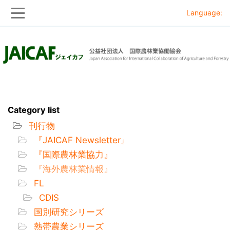
Language:
Skip
Skip
to
to
main
main
navigation
content
Category list
刊行物
『JAICAF Newsletter』
『国際農林業協力』
『海外農林業情報』
FL
CDIS
国別研究シリーズ
熱帯農業シリーズ