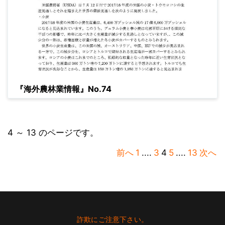
『海外農林業情報』No.74
4 ～ 13 のページです。
前へ
1
....
3
4
5
....
13
次へ
Footer
詐欺にご注意下さい。