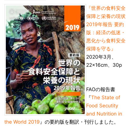
『世界の食料安全
保障と栄養の現状
2019年報告 要約
版：経済の低迷・
悪化から食料安全
保障を守る』
2020年3月、
22×16cm、30p
FAOの報告書
『
The State of
Food Secutity
and Nutrition in
the World 2019
』の要約版を翻訳・刊行しました。