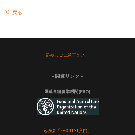
戻る
Footer
詐欺にご注意下さい。
－関連リンク－
国連食糧農業機関(FAO)
勉強会「FAOSTAT入門」