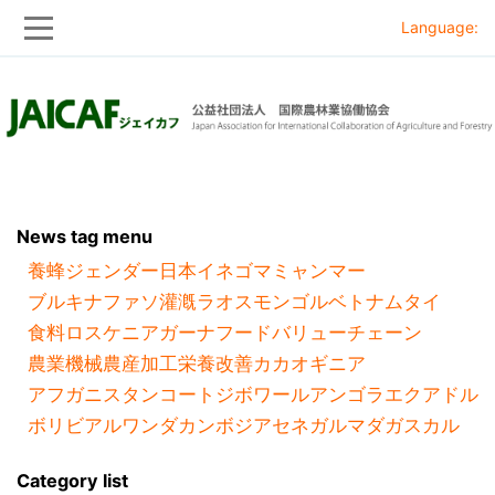
Language:
Skip
Skip
to
to
main
main
navigation
content
News tag menu
養蜂
ジェンダー
日本
イネ
ゴマ
ミャンマー
ブルキナファソ
灌漑
ラオス
モンゴル
ベトナム
タイ
食料ロス
ケニア
ガーナ
フードバリューチェーン
農業機械
農産加工
栄養改善
カカオ
ギニア
アフガニスタン
コートジボワール
アンゴラ
エクアドル
ボリビア
ルワンダ
カンボジア
セネガル
マダガスカル
Category list