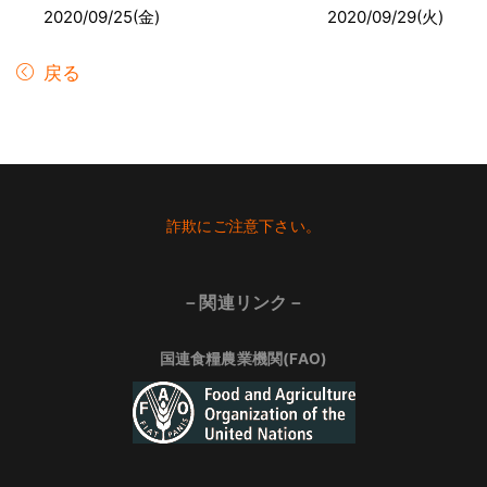
2020/09/25(金)
2020/09/29(火)
戻る
Footer
詐欺にご注意下さい。
－関連リンク－
国連食糧農業機関(FAO)