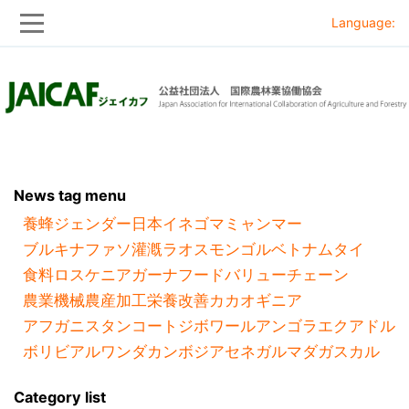
Language:
Skip
Skip
to
to
main
main
navigation
content
News tag menu
養蜂
ジェンダー
日本
イネ
ゴマ
ミャンマー
ブルキナファソ
灌漑
ラオス
モンゴル
ベトナム
タイ
食料ロス
ケニア
ガーナ
フードバリューチェーン
農業機械
農産加工
栄養改善
カカオ
ギニア
アフガニスタン
コートジボワール
アンゴラ
エクアドル
ボリビア
ルワンダ
カンボジア
セネガル
マダガスカル
Category list