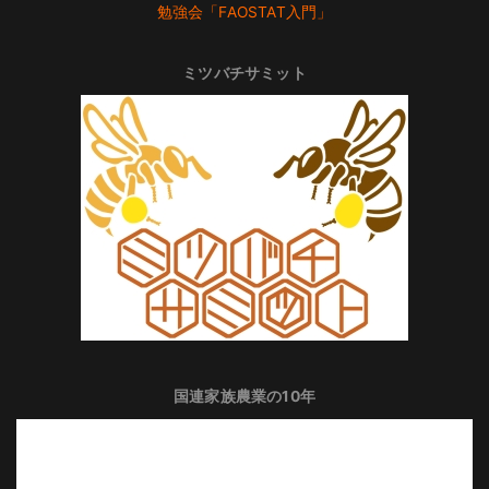
勉強会「FAOSTAT入門」
ミツバチサミット
国連家族農業の10年