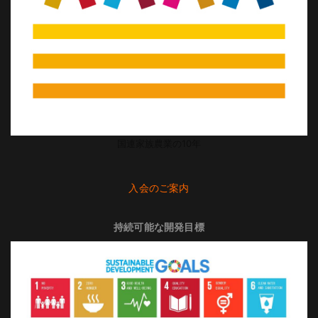
国連家族農業の10年
入会のご案内
持続可能な開発目標