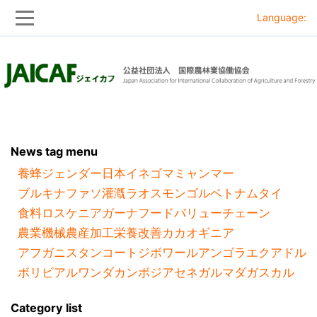
Language:
Skip
Skip
to
to
main
main
navigation
content
News tag menu
養蜂
ジェンダー
日本
イネ
ゴマ
ミャンマー
ブルキナファソ
灌漑
ラオス
モンゴル
ベトナム
タイ
食料ロス
ケニア
ガーナ
フードバリューチェーン
農業機械
農産加工
栄養改善
カカオ
ギニア
アフガニスタン
コートジボワール
アンゴラ
エクアドル
ボリビア
ルワンダ
カンボジア
セネガル
マダガスカル
Category list