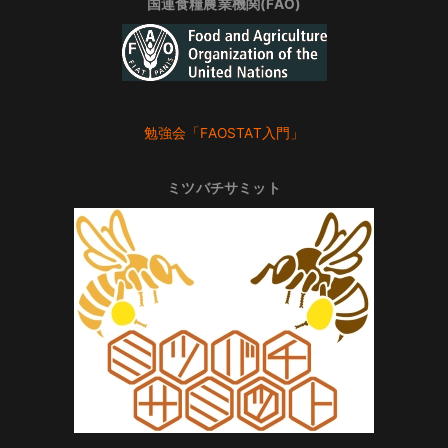
国連食糧農業機関(FAO)
勉強会「FAOSTAT入門」
ミツバチサミット