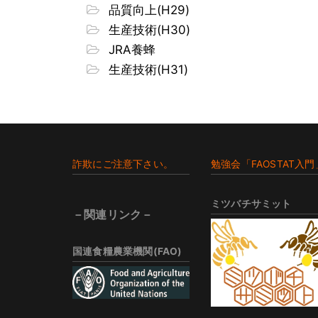
品質向上(H29)
生産技術(H30)
JRA養蜂
生産技術(H31)
Footer
詐欺にご注意下さい。
勉強会「FAOSTAT入門
ミツバチサミット
－関連リンク－
国連食糧農業機関(FAO)