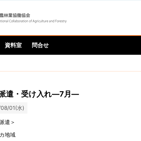
Skip
Skip
to
to
資料室
問合せ
main
main
navigation
content
派遣・受け入れ―7月―
/08/01(水)
派遣＞
カ地域