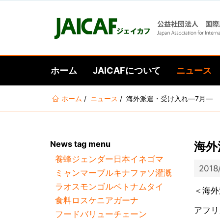
ホーム
JAICAFについて
ニュース
あ
ホーム
ニュース
海外派遣・受け入れ―7月―
な
た
は
News tag menu
海外
こ
養蜂
ジェンダー
日本
イネ
ゴマ
こ
2018
ミャンマー
ブルキナファソ
灌漑
に
ラオス
モンゴル
ベトナム
タイ
い
＜海外
食料ロス
ケニア
ガーナ
る
アフリ
フードバリューチェーン