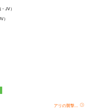
・JV）
JV）
アリの襲撃...