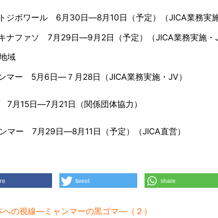
ジボワール 6月30日―8月10日（予定）（JICA業務実施
ナファソ 7月29日―9月2日（予定）（JICA業務実施・
地域
マー 5月6日―７月28日（JICA業務実施・JV）
7月15日―7月21日（関係団体協力）
マー 7月29日―8月11日（予定）（JICA直営）
re
tweet
share
本への視線―ミャンマーの黒ゴマ―（２）