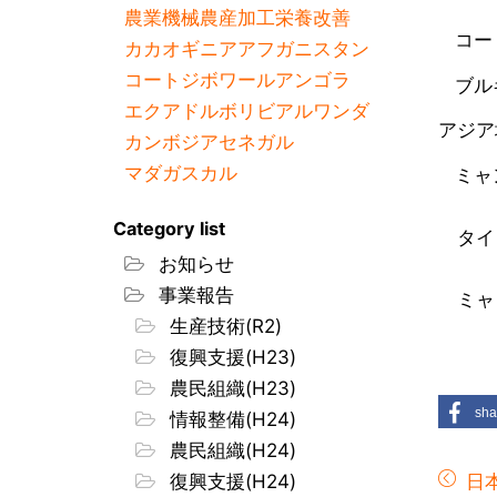
農業機械
農産加工
栄養改善
コート
カカオ
ギニア
アフガニスタン
コートジボワール
アンゴラ
ブルキ
エクアドル
ボリビア
ルワンダ
アジア
カンボジア
セネガル
マダガスカル
ミャン
Category list
タイ 
お知らせ
事業報告
ミャン
生産技術(R2)
復興支援(H23)
農民組織(H23)
sha
情報整備(H24)
農民組織(H24)
復興支援(H24)
日