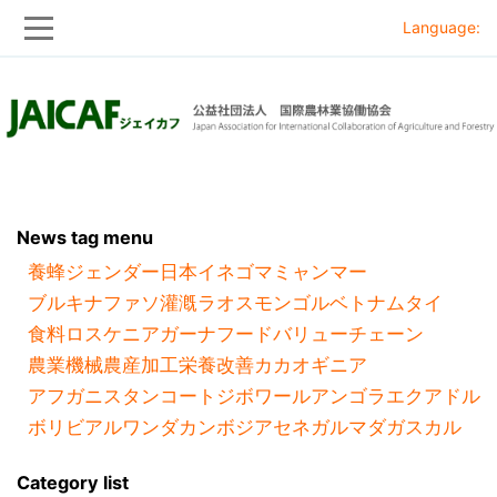
Language:
Skip
Skip
to
to
main
main
navigation
content
News tag menu
養蜂
ジェンダー
日本
イネ
ゴマ
ミャンマー
ブルキナファソ
灌漑
ラオス
モンゴル
ベトナム
タイ
食料ロス
ケニア
ガーナ
フードバリューチェーン
農業機械
農産加工
栄養改善
カカオ
ギニア
アフガニスタン
コートジボワール
アンゴラ
エクアドル
ボリビア
ルワンダ
カンボジア
セネガル
マダガスカル
Category list