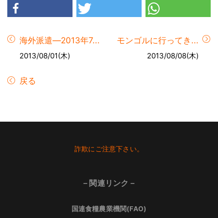
海外派遣―2013年7...
モンゴルに行ってき...
2013/08/01(木)
2013/08/08(木)
戻る
Footer
詐欺にご注意下さい。
－関連リンク－
国連食糧農業機関(FAO)