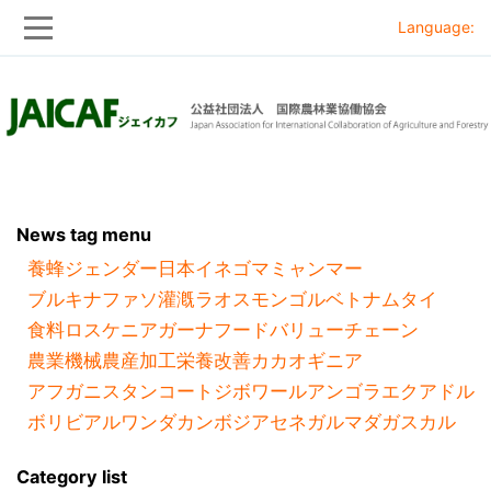
Language:
Skip
Skip
to
to
main
main
navigation
content
News tag menu
養蜂
ジェンダー
日本
イネ
ゴマ
ミャンマー
ブルキナファソ
灌漑
ラオス
モンゴル
ベトナム
タイ
食料ロス
ケニア
ガーナ
フードバリューチェーン
農業機械
農産加工
栄養改善
カカオ
ギニア
アフガニスタン
コートジボワール
アンゴラ
エクアドル
ボリビア
ルワンダ
カンボジア
セネガル
マダガスカル
Category list