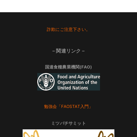
Footer
詐欺にご注意下さい。
－関連リンク－
国連食糧農業機関(FAO)
勉強会「FAOSTAT入門」
ミツバチサミット