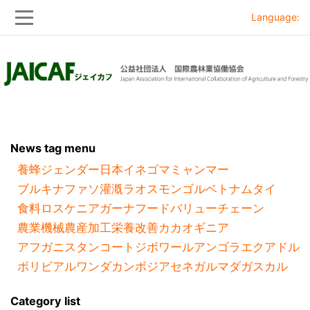
Language:
Skip
Skip
to
to
main
main
navigation
content
News tag menu
養蜂
ジェンダー
日本
イネ
ゴマ
ミャンマー
ブルキナファソ
灌漑
ラオス
モンゴル
ベトナム
タイ
食料ロス
ケニア
ガーナ
フードバリューチェーン
農業機械
農産加工
栄養改善
カカオ
ギニア
アフガニスタン
コートジボワール
アンゴラ
エクアドル
ボリビア
ルワンダ
カンボジア
セネガル
マダガスカル
Category list