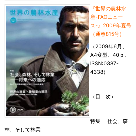
『世界の農林水
産-FAOニュー
ス-』2009年夏号
（通巻815号）
（2009年6月、
A4変型、40ｐ、
ISSN:0387-
4338）
（目 次）
特集 社会、森
林、そして林業