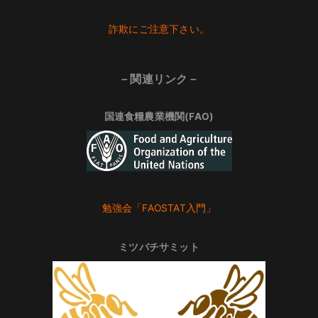
Footer
詐欺にご注意下さい。
－関連リンク－
国連食糧農業機関(FAO)
勉強会「FAOSTAT入門」
ミツバチサミット