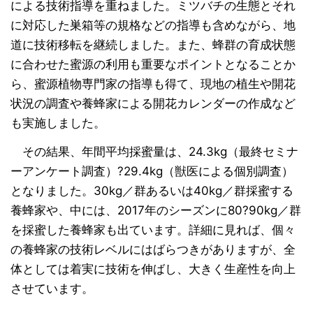
による技術指導を重ねました。ミツバチの生態とそれ
に対応した巣箱等の規格などの指導も含めながら、地
道に技術移転を継続しました。また、蜂群の育成状態
に合わせた蜜源の利用も重要なポイントとなることか
ら、蜜源植物専門家の指導も得て、現地の植生や開花
状況の調査や養蜂家による開花カレンダーの作成など
も実施しました。
その結果、年間平均採蜜量は、24.3kg（最終セミナ
ーアンケート調査）?29.4kg（獣医による個別調査）
となりました。30kg／群あるいは40kg／群採蜜する
養蜂家や、中には、2017年のシーズンに80?90kg／群
を採蜜した養蜂家も出ています。詳細に見れば、個々
の養蜂家の技術レベルにはばらつきがありますが、全
体としては着実に技術を伸ばし、大きく生産性を向上
させています。