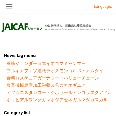
Language:
Skip
Skip
to
to
main
main
navigation
content
News tag menu
養蜂
ジェンダー
日本
イネ
ゴマ
ミャンマー
ブルキナファソ
灌漑
ラオス
モンゴル
ベトナム
タイ
食料ロス
ケニア
ガーナ
フードバリューチェーン
農業機械
農産加工
栄養改善
カカオ
ギニア
アフガニスタン
コートジボワール
アンゴラ
エクアドル
ボリビア
ルワンダ
カンボジア
セネガル
マダガスカル
Category list