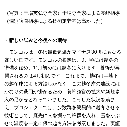
（写真：干場英弘専門家）干場専門家による養蜂指導
（個別訪問指導による技術定着率は高かった）
・新しい試みと今後への期待
モンゴルは、冬は最低気温がマイナス30度にもなる
厳しい国です。モンゴルの養蜂は、9月頃には越冬の
準備を始め、11月初めには越冬に入ります。養蜂が再
開されるのは4月初めです。これまで、越冬は半地下
の越冬庫による方法しかなく、この越冬庫の建設には
かなりの費用が掛かるため、養蜂経営の拡大や新規参
入の足かせとなっていました。こうした状況を踏ま
え、プロジェクトでは、少数群を簡易的に越冬させる
技術として、庭先に穴を掘って蜂群を入れ、雪をかぶ
せて温度を一定に保つ越冬方法を考案しました。実証