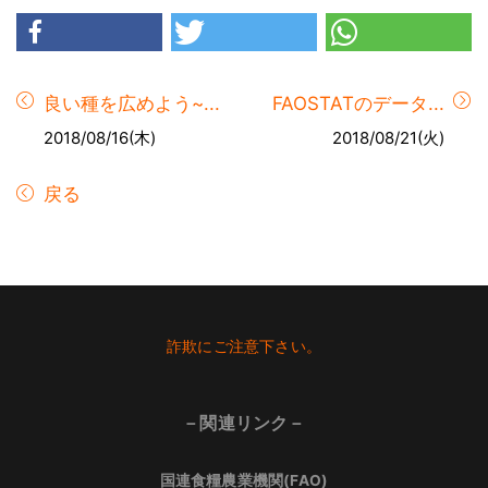
良い種を広めよう~...
FAOSTATのデータ...
2018/08/16(木)
2018/08/21(火)
戻る
Footer
詐欺にご注意下さい。
－関連リンク－
国連食糧農業機関(FAO)