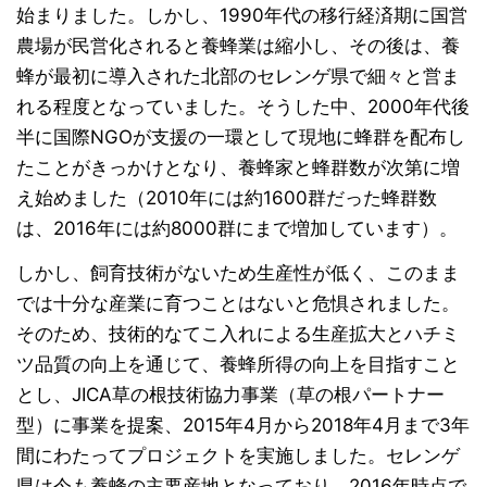
始まりました。しかし、1990年代の移行経済期に国営
農場が民営化されると養蜂業は縮小し、その後は、養
蜂が最初に導入された北部のセレンゲ県で細々と営ま
れる程度となっていました。そうした中、2000年代後
半に国際NGOが支援の一環として現地に蜂群を配布し
たことがきっかけとなり、養蜂家と蜂群数が次第に増
え始めました（2010年には約1600群だった蜂群数
は、2016年には約8000群にまで増加しています）。
しかし、飼育技術がないため生産性が低く、このまま
では十分な産業に育つことはないと危惧されました。
そのため、技術的なてこ入れによる生産拡大とハチミ
ツ品質の向上を通じて、養蜂所得の向上を目指すこと
とし、JICA草の根技術協力事業（草の根パートナー
型）に事業を提案、2015年4月から2018年4月まで3年
間にわたってプロジェクトを実施しました。セレンゲ
県は今も養蜂の主要産地となっており、2016年時点で