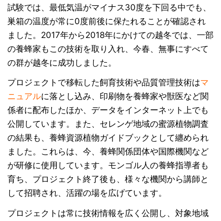
試験では、最低気温がマイナス30度を下回る中でも、
巣箱の温度が常に0度前後に保たれることが確認され
ました。2017年から2018年にかけての越冬では、一部
の養蜂家もこの技術を取り入れ、今春、無事にすべて
の群が越冬に成功しました。
プロジェクトで移転した飼育技術や品質管理技術は
マ
ニュアル
に落とし込み、印刷物を養蜂家や獣医など関
係者に配布したほか、データをインターネット上でも
公開しています。また、セレンゲ地域の蜜源植物調査
の結果も、養蜂資源植物ガイドブックとして纏められ
ました。これらは、今、養蜂関係団体や国際機関など
が研修に使用しています。モンゴル人の養蜂指導者も
育ち、プロジェクト終了後も、様々な機関から講師と
して招聘され、活躍の場を広げています。
プロジェクトは常に技術情報を広く公開し、対象地域