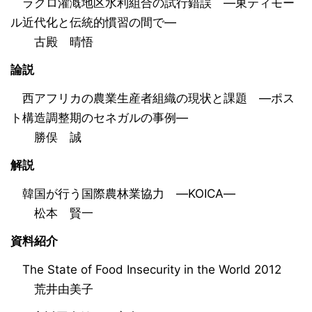
ラクロ灌漑地区水利組合の試行錯誤 ―東ティモー
ル近代化と伝統的慣習の間で―
古殿 晴悟
論説
西アフリカの農業生産者組織の現状と課題 ―ポス
ト構造調整期のセネガルの事例―
勝俣 誠
解説
韓国が行う国際農林業協力 ―KOICA―
松本 賢一
資料紹介
The State of Food Insecurity in the World 2012
荒井由美子