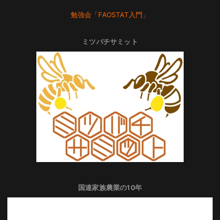
勉強会「FAOSTAT入門」
ミツバチサミット
国連家族農業の10年