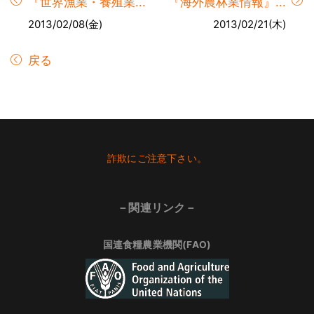
『世界漁業・養殖業...
『海外農林業情報』...
2013/02/08(金)
2013/02/21(木)
戻る
Footer
詐欺にご注意下さい。
－関連リンク－
国連食糧農業機関(FAO)