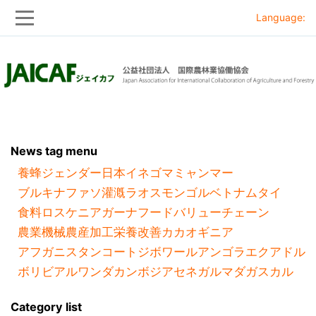
Language:
Skip
Skip
to
to
main
main
navigation
content
News tag menu
養蜂
ジェンダー
日本
イネ
ゴマ
ミャンマー
ブルキナファソ
灌漑
ラオス
モンゴル
ベトナム
タイ
食料ロス
ケニア
ガーナ
フードバリューチェーン
農業機械
農産加工
栄養改善
カカオ
ギニア
アフガニスタン
コートジボワール
アンゴラ
エクアドル
ボリビア
ルワンダ
カンボジア
セネガル
マダガスカル
Category list