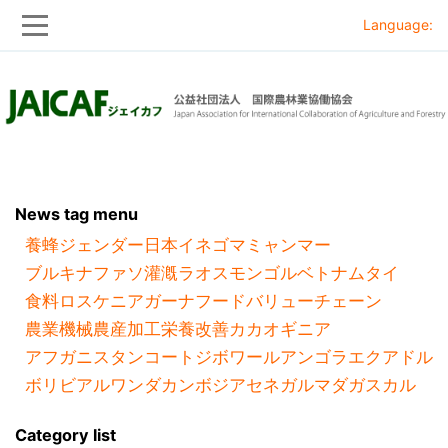
Language:
Skip
Skip
to
to
main
main
navigation
content
News tag menu
養蜂
ジェンダー
日本
イネ
ゴマ
ミャンマー
ブルキナファソ
灌漑
ラオス
モンゴル
ベトナム
タイ
食料ロス
ケニア
ガーナ
フードバリューチェーン
農業機械
農産加工
栄養改善
カカオ
ギニア
アフガニスタン
コートジボワール
アンゴラ
エクアドル
ボリビア
ルワンダ
カンボジア
セネガル
マダガスカル
Category list