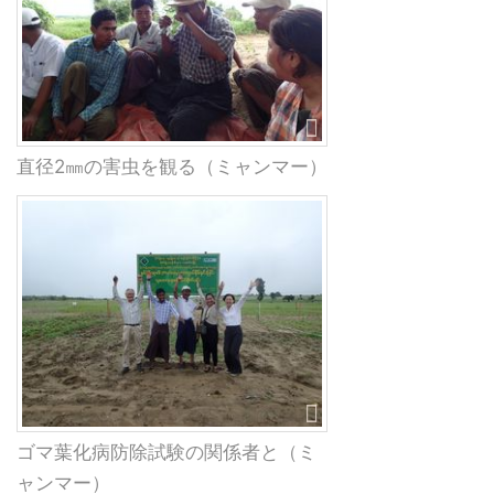
直径2㎜の害虫を観る（ミャンマー）
ゴマ葉化病防除試験の関係者と（ミ
ャンマー）