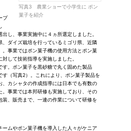
写真3 農業ショーで小学生に ポン
菓子を紹介
ープ
し
選出し、事業実施中に４ヵ所選定しました。
県、ダイズ栽培を行っているミゴリ県、近隣
）。事業ではポン菓子機の使用方法とポン菓
に対して技術指導を実施しました。
です。ポン菓子を黒砂糖で丸く固めた製品
です（写真2）。これにより、ポン菓子製品を
お、カシャタの作成指導には日本でも有数の
た。事業では本邦研修も実施しており、その
包装、販売まで、一連の作業について研修を
チームやポン菓子機を導入した人々がケニア