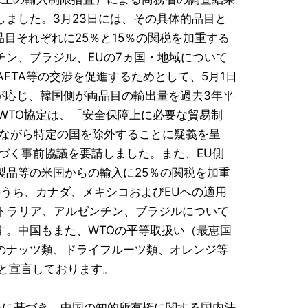
ました。3月23日には、その具体的品目と
目それぞれに25％と15％の関税を加重する
ン、ブラジル、EUの7ヵ国・地域について
FTA等の交渉を促進するためとして、5月1日
が応じ、韓国側が両品目の輸出量を過去3年平
WTO協定は、「安全保障上に必要な貿易制
いながら特定の国を除外することに疑義を呈
づく事前協議を要請しました。また、EU側
製品等の米国からの輸入に25％の関税を加重
のうち、カナダ、メキシコおよびEUへの適用
トラリア、アルゼンチン、ブラジルについて
す。中国もまた、WTOの平等取扱い（最恵国
のナッツ類、ドライフルーツ類、オレンジ等
ると宣言しております。
結果に基づき、中国の知的所有権に関する国内法