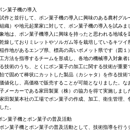
ポン菓子機の導入
試作と並行して、ポン菓子機の導入に興味のある農村グル
組織）や地元起業家に対して、ポン菓子機の導入を試みま
象地は、ポン菓子機導入に興味を持ったと思われる地域を
乾燥しておりミレットやソルガム等を栽培しているキツイ
稲作地があるエンブ県、標高の高いボメット県です（図１
工方法を指導するチームを形成し、各地の機械導入対象者
る技術のうち、とくにポン菓子の加工に関する技術が重要
飴で固めて棒状にカットした製品（カシャタ）を作る技術
価値化し、高価格で販売することが可能となりました。な
子メーカーである家田製菓（株）の協力を得て実施しまし
家田製菓本社の工場でポン菓子の作成、加工、衛生管理、
した。
ポン菓子機とポン菓子の普及活動
ポン菓子機とポン菓子の普及活動として、技術指導を行う