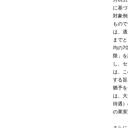
に基づ
対象例
もので
は、適
までと
均の7
限」を
し、セ
は、こ
する旨
猶予を
は、大
待遇）
の果実
さらに