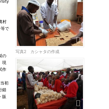
ity
農村
ー等で
写真2 カシャタの作成
製の
、現
試作
作当初
行錯
・販