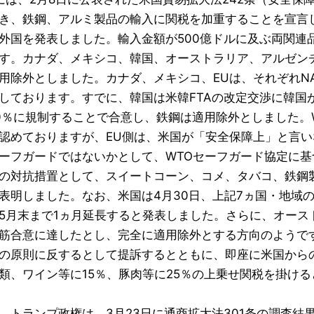
き、鉄鋼、アルミ製品の輸入に関税を加重することを宣言し
外国を発表しました。輸入金額が500億ドルに及ぶ両関連品
す。カナダ、メキシコ、韓国、オーストラリア、アルゼンチ
用除外としました。カナダ、メキシコ、EUは、それぞれNA
しております。すでに、韓国は米韓FTAの改定交渉に韓国
0％に規制することで合意し、鉄鋼は適用除外としました。
認めておりますが、EU側は、米国が「安全保障上」と言
ーフガードではないかとして、WTOセーフガード協定に基
の対抗措置として、スイートコーン、コメ、タバコ、鉄鋼
表明しました。なお、米国は4月30日、上記7ヵ国・地域
5月末まで1ヵ月延長すると発表しました。さらに、オース
筋合意に達したとし、完全に適用除外とする方向のようで
の原則に反するとして提訴するとともに、即座に米国から
類、ワイン等に15％、豚肉等に25％の上乗せ関税を掛け
、トランプ政権は、3月23日に通商拡大法301条の調査