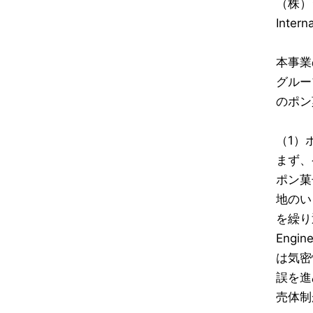
（株）
Inte
本事業
グルー
のポン
（1）
まず、
ポン菓
地のい
を繰り
Eng
は気密
誤を進
売体制