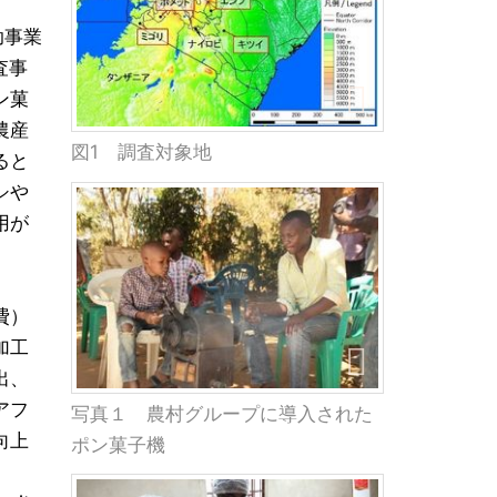
助事業
査事
ン菓
農産
図1 調査対象地
ると
シや
用が
費）
加工
出、
アフ
写真１ 農村グループに導入された
向上
ポン菓子機