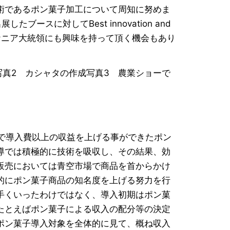
術であるポン菓子加工について周知に努めま
スに対してBest innovation and
ッタ ケニア大統領にも興味を持って頂く機会もあり
写真2 カシャタの作成写真3 農業ショーで
で導入費以上の収益を上げる事ができたポン
導では積極的に技術を吸収し、その結果、効
販売においては青空市場で商品を首からかけ
的にポン菓子商品の知名度を上げる努力を行
手くいったわけではなく、導入初期はポン菓
たとえばポン菓子による収入の配分等の決定
ポン菓子導入対象を全体的に見て、概ね収入