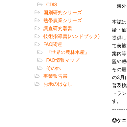
CDIS
「海外
国別研究シリーズ
熱帯農業シリーズ
本誌は
調査研究叢書
給・価
技術指導書(ハンドブック)
提供し
FAO関連
て実施
『世界の農林水産』
案内等
FAO情報マップ
題や穀
その他
その最
事業報告書
の3月
お米のはなし
普及検
トラン
す。
------
◎ケニ