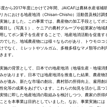
6年度から2017年度にかけて2年間、JAICAFは農林水産省補
リカにおける地産地消（Chisan-Chisho）活動普及検討調
実施しました。この事業では、農産物の加工手段としてポ
着目し（写真１）、ケニアの農村グループや起業家が地域
用してポン菓子を生産することで、地産地消活動を促進す
のでした。地域農産物には様々なものがあり、トウモロコ
けでなく、ミレットやソルガム、多種多様なマメ類等の利
きます。
実施の背景として、日本での地産地消（地場生産・地場消
みがあります。日本では地産地消を推進した結果、農産物
みが進み、新たな市場の創出、農村部の所得向上、雇用創
性化等の成果をあげています。これらの知見を活かし且つ
実情に即した地産地消の取組みを検討しつつ、農家の所得
ことを本事業は目的としていました。なお、事業実施には