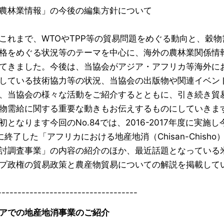
農林業情報」の今後の編集方針について
これまで、WTOやTPP等の貿易問題をめぐる動向と、穀物
格をめぐる状況等のテーマを中心に、海外の農林業関係情
てきました。今後は、当協会がアジア・アフリカ等海外に
している技術協力等の状況、当協会の出版物や関連イベン
、当協会の様々な活動をご紹介するとともに、引き続き貿
物需給に関する重要な動きもお伝えするものにしていきま
初となります今回のNo.84では、2016-2017年度に実施し
に終了した「アフリカにおける地産地消（Chisan-Chisho
討調査事業」の内容の紹介のほか、最近話題となっている
プ政権の貿易政策と農産物貿易についての解説を掲載して
-----------------------------------
アでの地産地消事業のご紹介