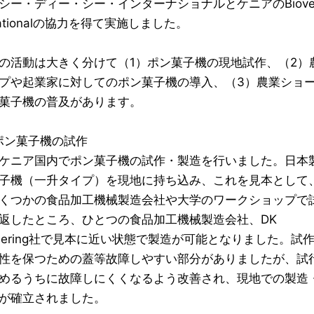
シー・ディー・シー・インターナショナルとケニアのBiovers
rnationalの協力を得て実施しました。
の活動は大きく分けて（1）ポン菓子機の現地試作、（2）
プや起業家に対してのポン菓子機の導入、（3）農業ショ
菓子機の普及があります。
ポン菓子機の試作
ケニア国内でポン菓子機の試作・製造を行いました。日本
子機（一升タイプ）を現地に持ち込み、これを見本として
くつかの食品加工機械製造会社や大学のワークショップで
返したところ、ひとつの食品加工機械製造会社、DK
ineering社で見本に近い状態で製造が可能となりました。試
性を保つための蓋等故障しやすい部分がありましたが、試
めるうちに故障しにくくなるよう改善され、現地での製造
が確立されました。