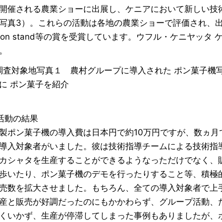
開催される農業ショーに出展し、ケニアにおいて新しい技
写真3）。これらの活動は各地の農業ショーで評価され、出展したブー
ention stand等の賞を受賞しています。ウフル・ケニヤ
。
調査対象地写真１ 農村グループに導入された ポン菓子機
に ポン菓子を紹介
活動の結果
製ポン菓子機の導入費は日本円で約10万円ですが、数ヵ月
導入対象者がいました。彼は技術指導チームによる技術指
カシャタを生産することができるようなっただけでなく、
歩いたり、ポン菓子機のデモを行ったりすること等、積極
売数を拡大させました。もちろん、全ての導入対象者で上
産と販売が好調だったのにもかかわらず、グループ活動、
くいかず、生産が停滞してしまった事例もありましたが、