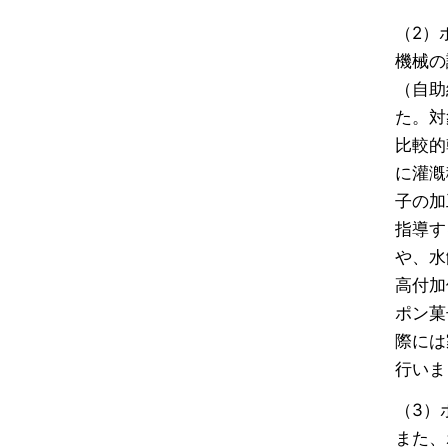
（2）
機械の
（自助
た。対
比較的
に灌漑
子の加
指導す
や、水
高付加
ポン菓
際には
行いま
（3）
また、