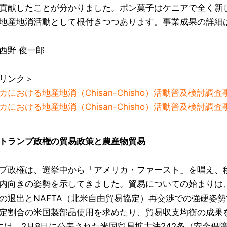
貢献したことが分かりました。ポン菓子はケニアで全く新
地産地消活動として根付きつつあります。事業成果の詳細
西野 俊一郎
リンク＞
カにおける地産地消（Chisan-Chisho）活動普及検討調
カにおける地産地消（Chisan-Chisho）活動普及検討調
トランプ政権の貿易政策と農産物貿易
プ政権は、選挙中から「アメリカ・ファースト」を唱え、
内向きの姿勢を示してきました。貿易についての始まりは、
の退出とNAFTA（北米自由貿易協定）再交渉での強硬姿勢
定割合の米国製部品使用を求めたり、貿易収支均衡の成果
には、2月8日に公表された米国貿易拡大法242条（安全