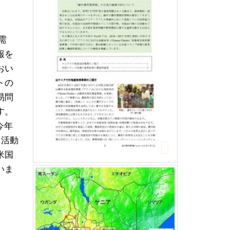
需
報を
おい
トの
易問
す。
今年
）活動
米国
いま