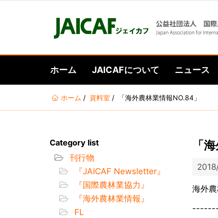
ホーム
JAICAFについて
ニュース
あ
ホーム
資料室
「海外農林業情報NO.84」
な
た
は
Category list
「海
こ
刊行物
こ
2018
『JAICAF Newsletter』
に
『国際農林業協力』
い
海外農
『海外農林業情報』
る
------
FL