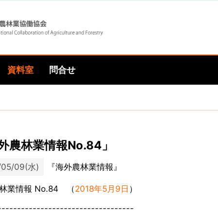
Skip
Skip
to
to
資料室
問合せ
main
main
navigation
content
外農林業情報No.84」
/05/09(水)
『海外農林業情報』
林業情報 No.84 （
2018年5月9日
）
-----------------------------------