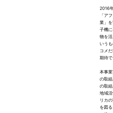
201
「アフ
業」を
子機に
物を活
いうも
コメだ
期待で
本事業
の取組
の取組
地域活
リカの
を図る