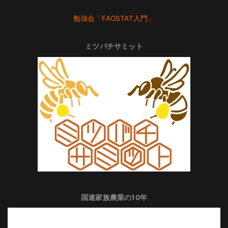
勉強会「FAOSTAT入門」
ミツバチサミット
国連家族農業の10年