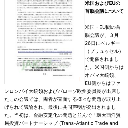
米国およびEUの
首脳会議について
米国・EU間の首
脳会議が、３月
26日にベルギー
（ブリュッセル）
で開催されまし
た。米国側からは
オバマ大統領、
EU側からはファ
ンロンパイ大統領およびバローゾ欧州委員長が出席し
たこの会議では、両者が直面する様々な問題が取り上
げられて議論され、最後に共同声明が発出されまし
た。当初は、金融安定化の問題と並んで「環大西洋貿
易投資パートナーシップ (Trans-Atlantic Trade and