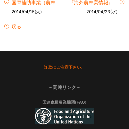
国庫補助事業（農林...
『海外農林業情報』...
2014/04/15(火)
2014/04/23(水)
戻る
Footer
詐欺にご注意下さい。
－関連リンク－
国連食糧農業機関(FAO)