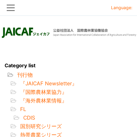
Language:
Skip
Skip
to
to
main
main
navigation
content
Category list
刊行物
『JAICAF Newsletter』
『国際農林業協力』
『海外農林業情報』
FL
CDIS
国別研究シリーズ
熱帯農業シリーズ