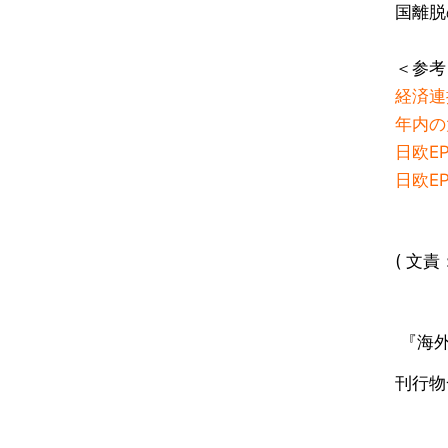
国離脱
＜参考
経済連
年内の
日欧E
日欧E
( 文
『海外
刊行物