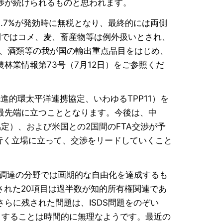
渉が続けられるものと思われます。
81.7%が発効時に無税となり、最終的には両側
側ではコメ、麦、畜産物等は例外扱いとされ、
物、酒類等の我が国の輸出重点品目をはじめ、
林業情報第73号（7月12日）をご参照くだ
先進的環太平洋連携協定、いわゆるTPP11）を
最先端に立つこととなります。今後は、中
定）、および米国との2国間のFTA交渉が予
めて行く立場に立って、交渉をリードしていくこと
府調達の分野では画期的な自由化を達成するも
された20項目は過半数が知的所有権関連であ
らに残された問題は、ISDS問題をのぞい
とすることは時間的に無理なようです。最近の