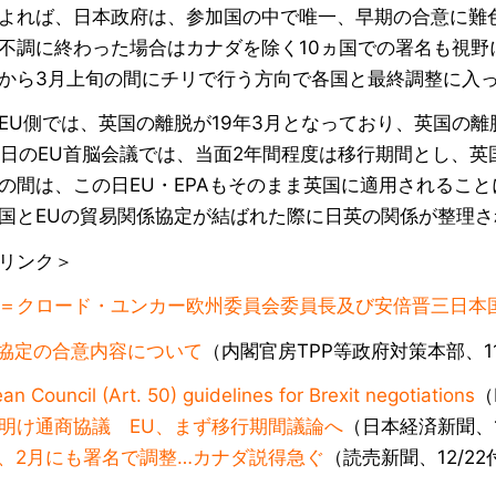
よれば、日本政府は、参加国の中で唯一、早期の合意に難
不調に終わった場合はカナダを除く10ヵ国での署名も視野
から3月上旬の間にチリで行う方向で各国と最終調整に入
EU側では、英国の離脱が19年3月となっており、英国の
15日のEU首脳会議では、当面2年間程度は移行期間とし、
の間は、この日EU・EPAもそのまま英国に適用されるこ
国とEUの貿易関係協定が結ばれた際に日英の関係が整理
リンク＞
＝クロード・ユンカー欧州委員会委員長及び安倍晋三日本
11協定の合意内容について
（内閣官房TPP等政府対策本部、11
an Council (Art. 50) guidelines for Brexit negotiations
（
明け通商協議 EU、まず移行期間議論へ
（日本経済新聞、1
P、2月にも署名で調整…カナダ説得急ぐ
（読売新聞、12/22