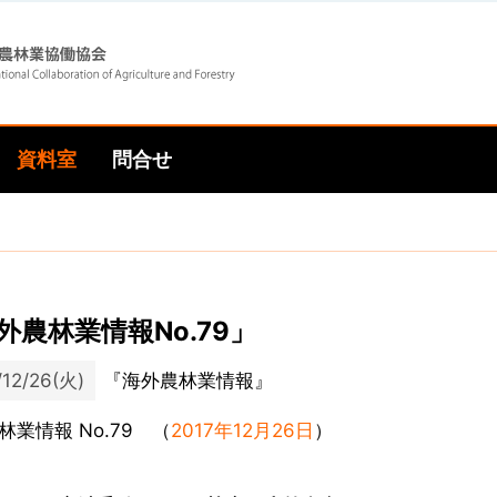
Skip
Skip
to
to
資料室
問合せ
main
main
navigation
content
外農林業情報No.79」
/12/26(火)
『海外農林業情報』
林業情報 No.79 （
2017年12月26日
）