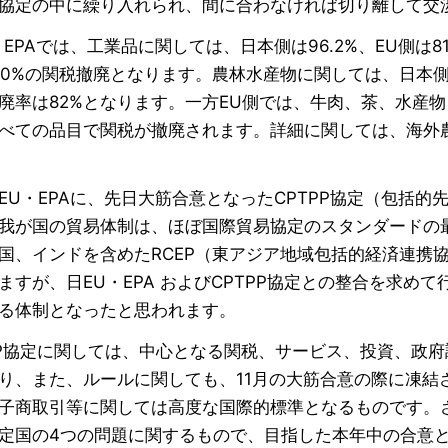
協定の中に繰り入れられ、間に合わなければ切り離して交
・EPAでは、工業品に関しては、日本側は96.2%、EU側は
00%の関税撤廃となります。農林水産物に関しては、日本
廃率は82%となります。一方EU側では、牛肉、茶、水産
べての品目で関税が撤廃されます。詳細に関しては、海外農
EU・EPAに、先日大筋合意となったCPTPP協定（包括的
我が国の貿易体制は、ほぼ国際貿易協定のスタンダードの
国、インドを含めたRCEP（東アジア地域包括的経済連携協
ますが、日EU・EPA およびCPTPP協定との整合を求
る体制となったと思われます。
TP協定に関しては、中心となる関税、サービス、投資、政
り、また、ルールに関しても、11月の大筋合意の際に凍結
子商取引等に関しては高度な国際的標準となるものです。さ
定国の4つの問題に関するもので、目指した本年中の合意