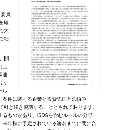
会委員
を確
で大
で細
、開
（上
調達
おり
ール
別案件に関する企業と投資先国との紛争
して引き続き協議することとされております。
るものがあり、ISDSを含むルールの分野
。来年秋に予定されている署名までに間に合