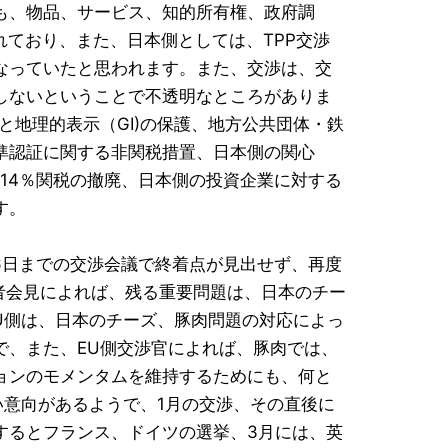
も、物品、サービス、知的所有権、政府調
れており、また、日本側としては、TPP交渉
なっていたと思われます。また、交渉は、交
しないということで不透明なところがありま
と地理的表示（GI)の保護、地方公共団体・鉄
準認証に関する非関税措置、日本側の関心
の14％関税の撤廃、日本側の投資企業に対する
す。
16日までの交渉会議で終着点が見出せず、再度
者会見によれば、残る重要問題は、日本のチー
U側は、日本のチーズ、豚肉問題の対応によっ
で、また、EU側交渉官によれば、豚肉では、
ョンのモメンタムを維持するためにも、何と
い意向があるようで、1月の交渉、その直後に
するとフランス、ドイツの選挙、3月には、英