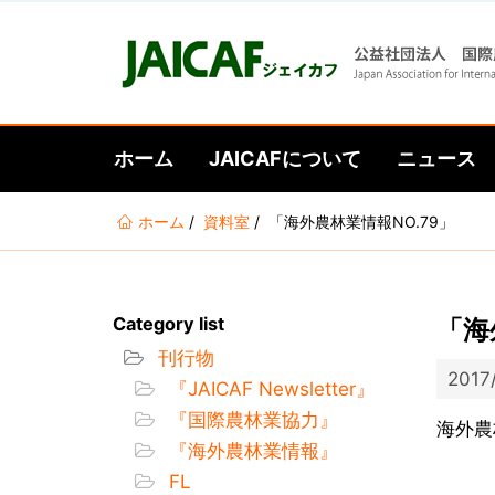
ホーム
JAICAFについて
ニュース
あ
ホーム
資料室
「海外農林業情報NO.79」
な
た
は
Category list
「海
こ
刊行物
こ
2017
『JAICAF Newsletter』
に
『国際農林業協力』
い
海外農
『海外農林業情報』
る
FL