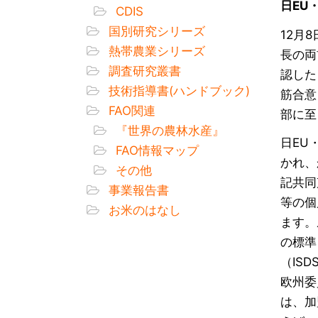
日EU
CDIS
国別研究シリーズ
12月
熱帯農業シリーズ
長の両
調査研究叢書
認した
技術指導書(ハンドブック)
筋合意
FAO関連
部に至
『世界の農林水産』
日EU
FAO情報マップ
かれ、
その他
記共同
事業報告書
等の個
お米のはなし
ます。
の標準
（IS
欧州委
は、加