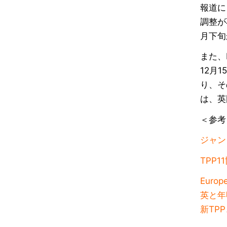
報道に
調整が
月下旬
また、
12月
り、そ
は、英
＜参考
ジャン
TPP
Europe
英と年
新TP