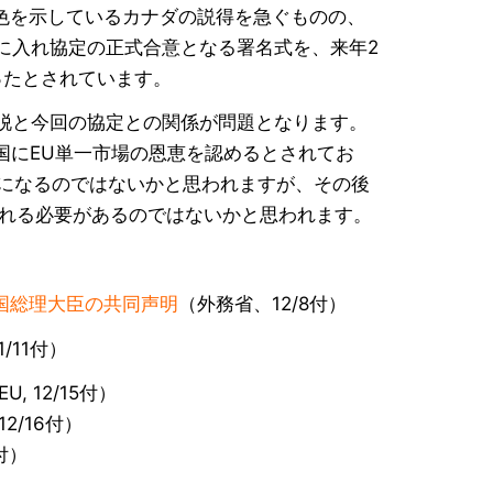
色を示しているカナダの説得を急ぐものの、
に入れ協定の正式合意となる署名式を、来年2
ったとされています。
離脱と今回の協定との関係が問題となります。
英国にEU単一市場の恩恵を認めるとされてお
とになるのではないかと思われますが、その後
される必要があるのではないかと思われます。
国総理大臣の共同声明
（外務省、12/8付）
/11付）
EU, 12/15付）
2/16付）
付）