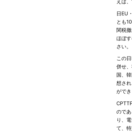
えば、
日EU
とも1
関税撤
ほぼす
さい。
この日
併せ、
国、韓
想され
ができ
CPT
のであ
り、電
て、特