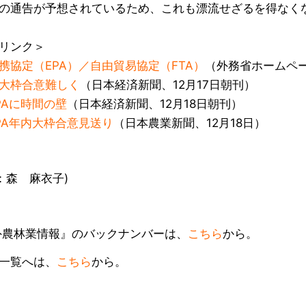
の通告が予想されているため、これも漂流せざるを得なく
リンク＞
携協定（EPA）／自由貿易協定（FTA）
（外務省ホームペ
大枠合意難しく
（日本経済新聞、12月17日朝刊）
PAに時間の壁
（日本経済新聞、12月18日朝刊）
PA年内大枠合意見送り
（日本農業新聞、12月18日）
責：森 麻衣子)
農林業情報』のバックナンバーは、
こちら
から。
一覧へは、
こちら
から。