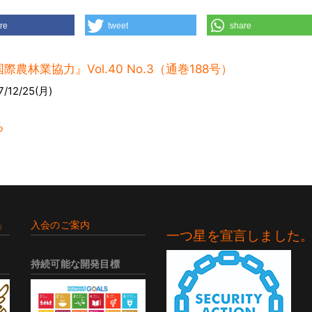
re
tweet
share
際農林業協力』Vol.40 No.3（通巻188号）
7/12/25(月)
る
」
入会のご案内
一つ星を宣言しました
持続可能な開発目標