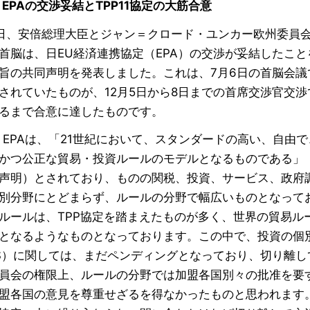
・EPAの交渉妥結とTPP11協定の大筋合意
8日、安倍総理大臣とジャン＝クロード・ユンカー欧州委員
首脳は、日EU経済連携協定（EPA）の交渉が妥結したこと
旨の共同声明を発表しました。これは、7月6日の首脳会議
されていたものが、12月5日から8日までの首席交渉官交渉
るまで合意に達したものです。
・EPAは、「21世紀において、スタンダードの高い、自由で
かつ公正な貿易・投資ルールのモデルとなるものである」
声明）とされており、ものの関税、投資、サービス、政府
別分野にとどまらず、ルールの分野で幅広いものとなって
ルールは、TPP協定を踏まえたものが多く、世界の貿易ル
となるようなものとなっております。この中で、投資の個
DS）に関しては、まだペンディングとなっており、切り離
員会の権限上、ルールの分野では加盟各国別々の批准を要す
盟各国の意見を尊重せざるを得なかったものと思われます