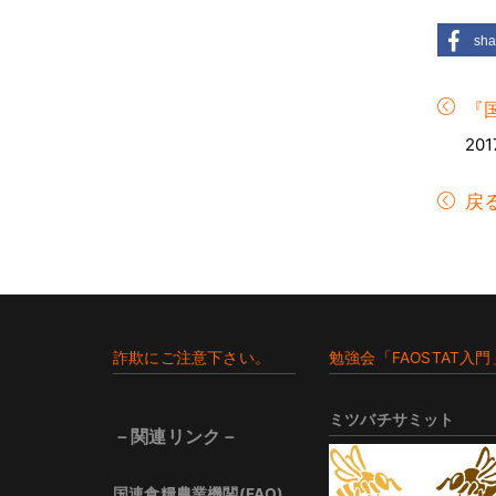
sha
『国
201
戻
Footer
詐欺にご注意下さい。
勉強会「FAOSTAT入門
ミツバチサミット
－関連リンク－
国連食糧農業機関(FAO)