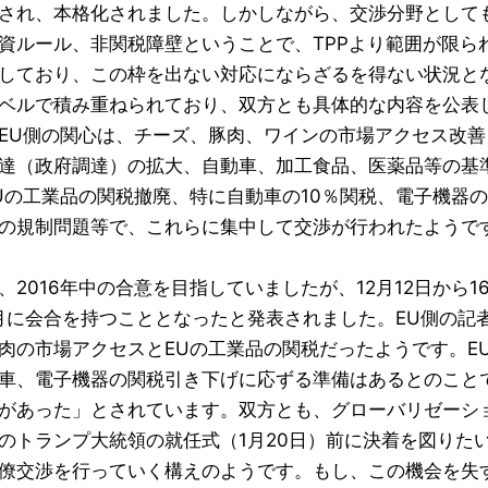
され、本格化されました。しかしながら、交渉分野として
資ルール、非関税障壁ということで、TPPより範囲が限ら
しており、この枠を出ない対応にならざるを得ない状況と
ベルで積み重ねられており、双方とも具体的な内容を公表
EU側の関心は、チーズ、豚肉、ワインの市場アクセス改善
達（政府調達）の拡大、自動車、加工食品、医薬品等の基
Uの工業品の関税撤廃、特に自動車の10％関税、電子機器
の規制問題等で、これらに集中して交渉が行われたようで
、2016年中の合意を目指していましたが、12月12日から
月に会合を持つこととなったと発表されました。EU側の記
肉の市場アクセスとEUの工業品の関税だったようです。E
車、電子機器の関税引き下げに応ずる準備はあるとのこと
があった」とされています。双方とも、グローバリゼーシ
のトランプ大統領の就任式（1月20日）前に決着を図りた
僚交渉を行っていく構えのようです。もし、この機会を失