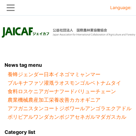
Language:
Skip
Skip
to
to
main
main
navigation
content
News tag menu
養蜂
ジェンダー
日本
イネ
ゴマ
ミャンマー
ブルキナファソ
灌漑
ラオス
モンゴル
ベトナム
タイ
食料ロス
ケニア
ガーナ
フードバリューチェーン
農業機械
農産加工
栄養改善
カカオ
ギニア
アフガニスタン
コートジボワール
アンゴラ
エクアドル
ボリビア
ルワンダ
カンボジア
セネガル
マダガスカル
Category list