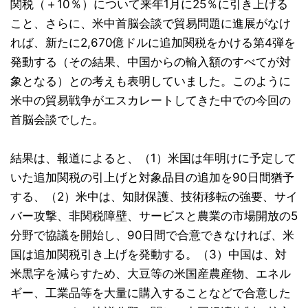
関税（＋10％）について来年1月に25％に引き上げる
こと、さらに、米中首脳会談で貿易問題に進展がなけ
れば、新たに2,670億ドルに追加関税をかける第4弾を
発動する（その結果、中国からの輸入額のすべてが対
象となる）との考えも表明していました。このように
米中の貿易戦争がエスカレートしてきた中での今回の
首脳会談でした。
結果は、報道によると、（1）米国は年明けに予定して
いた追加関税の引上げと対象品目の追加を90日間猶予
する、（2）米中は、知財保護、技術移転の強要、サイ
バー攻撃、非関税障壁、サービスと農業の市場開放の5
分野で協議を開始し、90日間で合意できなければ、米
国は追加関税引き上げを発動する。（3）中国は、対
米黒字を減らすため、大豆等の米国産農産物、エネル
ギー、工業品等を大量に購入することなどで合意した