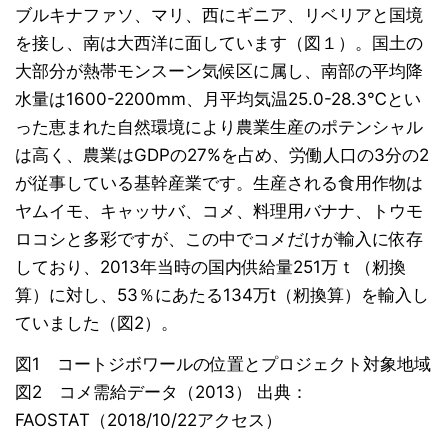
ブルキナファソ、マリ、西にギニア、リベリアと国境
を接し、南は大西洋に面しています（図１）。国土の
大部分が熱帯モンスーン気候区に属し、南部の平均降
水量は1600-2200mm、月平均気温25.0-28.3℃とい
った恵まれた自然環境により農業生産のポテンシャル
は高く、農業はGDPの27%を占め、労働人口の3分の2
が従事している基幹産業です。生産される食用作物は
ヤムイモ、キャッサバ、コメ、料理用バナナ、トウモ
ロコシと多彩ですが、この中でコメだけが輸入に依存
しており、2013年当時の国内供給量251万ｔ（籾換
算）に対し、53％にあたる134万t（籾換算）を輸入し
ていました（図2）。
図1 コートジボワールの位置とプロジェクト対象地域
図2 コメ需給データ（2013） 出典：
FAOSTAT（2018/10/22アクセス）