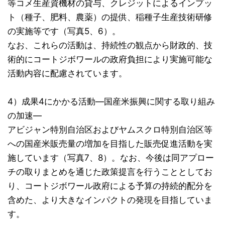
等コメ生産資機材の貸与、クレジットによるインプッ
ト（種子、肥料、農薬）の提供、稲種子生産技術研修
の実施等です（写真5、6）。
なお、これらの活動は、持続性の観点から財政的、技
術的にコートジボワールの政府負担により実施可能な
活動内容に配慮されています。
4）成果4にかかる活動―国産米振興に関する取り組み
の加速―
アビジャン特別自治区およびヤムスクロ特別自治区等
への国産米販売量の増加を目指した販売促進活動を実
施しています（写真7、8）。なお、今後は同アプロー
チの取りまとめを通じた政策提言を行うこととしてお
り、コートジボワール政府による予算の持続的配分を
含めた、より大きなインパクトの発現を目指していま
す。