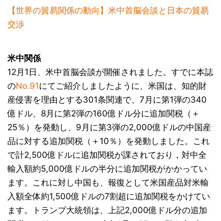
【世界の貿易関係の動向】米中首脳会談と日本の貿易
交渉
米中関係
12月1日、米中首脳会談が開催されました。すでに本誌
の
No.91
にてご紹介しましたように、米国は、知的財
産侵害を理由とする301条関連で、7月に第1弾の340
億ドル、8月に第2弾の160億ドル分に追加関税（＋
25％）を発動し、9月に第3弾の2,000億ドルの中国産
品に対する追加関税（＋10％）を発動しました。これ
で計2,500億ドルに追加関税が課されており，対中全
輸入額約5,000億ドルの半分に追加関税がかかってい
ます。これに対し中国も、報復として米国産品対米輸
入額全体約1,500億ドルの7割超に追加関税をかけてい
ます。トランプ大統領は、上記2,000億ドル分の追加