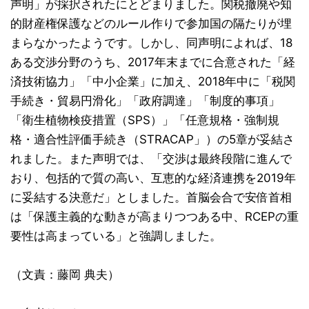
声明」が採択されたにとどまりました。関税撤廃や知
的財産権保護などのルール作りで参加国の隔たりが埋
まらなかったようです。しかし、同声明によれば、18
ある交渉分野のうち、2017年末までに合意された「経
済技術協力」「中小企業」に加え、2018年中に「税関
手続き・貿易円滑化」「政府調達」「制度的事項」
「衛生植物検疫措置（SPS）」「任意規格・強制規
格・適合性評価手続き（STRACAP」）の5章が妥結さ
れました。また声明では、「交渉は最終段階に進んで
おり、包括的で質の高い、互恵的な経済連携を2019年
に妥結する決意だ」としました。首脳会合で安倍首相
は「保護主義的な動きが高まりつつある中、RCEPの重
要性は高まっている」と強調しました。
（文責：藤岡 典夫）