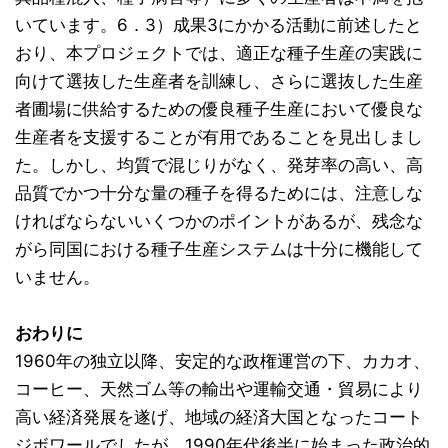
いています。6．3）成果3にかかる活動に前述したと
おり、本プロジェクトでは、適正な種子生産の実践に
向けて選抜した生産者を訓練し、さらに選抜した生産
者圃場に供給するための優良種子生産において優良な
生産者を支援することが有用であることを見出しまし
た。しかし、均質で混じりがなく、発芽率の高い、高
品質でかつ十分な量の種子を得るためには、注意しな
ければならないいくつかのポイントがあるが、残念な
がら同国における種子生産システムは十分に機能して
いません。
おわりに
1960年の独立以降、安定的な政権運営の下、カカオ、
コーヒー、天然ゴム等の輸出や運輸交通・貿易により
高い経済発展を遂げ、地域の経済大国となったコート
ジボワールでしたが、1990年代後半に始まった政治的