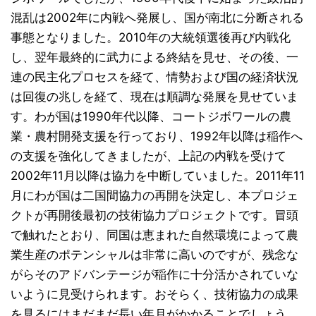
混乱は2002年に内戦へ発展し、国が南北に分断される
事態となりました。2010年の大統領選後再び内戦化
し、翌年最終的に武力による終結を見せ、その後、一
連の民主化プロセスを経て、情勢および国の経済状況
は回復の兆しを経て、現在は順調な発展を見せていま
す。わが国は1990年代以降、コートジボワールの農
業・農村開発支援を行っており、1992年以降は稲作へ
の支援を強化してきましたが、上記の内戦を受けて
2002年11月以降は協力を中断していました。2011年11
月にわが国は二国間協力の再開を決定し、本プロジェ
クトが再開後最初の技術協力プロジェクトです。冒頭
で触れたとおり、同国は恵まれた自然環境によって農
業生産のポテンシャルは非常に高いのですが、残念な
がらそのアドバンテージが稲作に十分活かされていな
いように見受けられます。おそらく、技術協力の成果
を見るにはまだまだ長い年月がかかることでしょう。