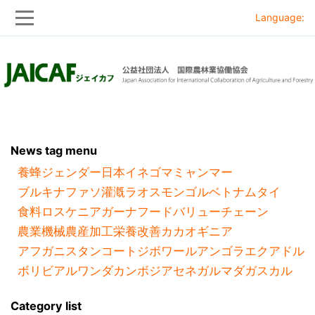
Language:
Skip
Skip
to
to
main
main
navigation
content
News tag menu
養蜂
ジェンダー
日本
イネ
ゴマ
ミャンマー
ブルキナファソ
灌漑
ラオス
モンゴル
ベトナム
タイ
食料ロス
ケニア
ガーナ
フードバリューチェーン
農業機械
農産加工
栄養改善
カカオ
ギニア
アフガニスタン
コートジボワール
アンゴラ
エクアドル
ボリビア
ルワンダ
カンボジア
セネガル
マダガスカル
Category list