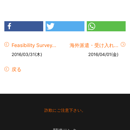
Feasibility Survey...
海外派遣・受け入れ...
2016/03/31(木)
2016/04/01(金)
戻る
Footer
詐欺にご注意下さい。