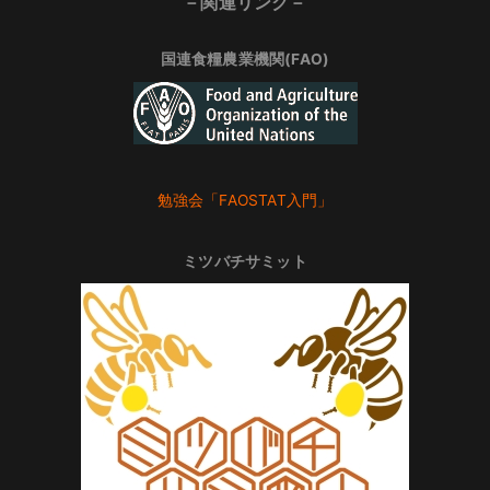
－関連リンク－
国連食糧農業機関(FAO)
勉強会「FAOSTAT入門」
ミツバチサミット