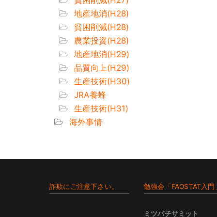
地産地消(H28)
貧困削減(H28)
農業投資(H28)
地産地消(H29)
品質向上(H29)
生産技術(H30)
JRA養蜂
生産技術(H31)
海外事情
Footer
詐欺にご注意下さい。
勉強会「FAOSTAT入門
ミツバチサミット