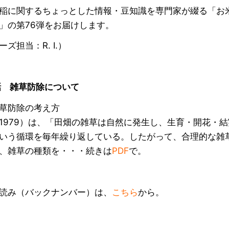
稲に関するちょっとした情報・豆知識を専門家が綴る「お
」の第76弾をお届けします。
ズ担当：R. I.）
話 雑草防除について
草防除の考え方
1979）は、「田畑の雑草は自然に発生し、生育・開花・結
いう循環を毎年繰り返している。したがって、合理的な雑
、雑草の種類を・・・続きは
PDF
で。
読み（バックナンバー）は、
こちら
から。