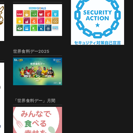
世界食料デー2025
「世界食料デー」月間