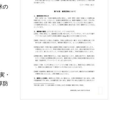
米の
実・
草防