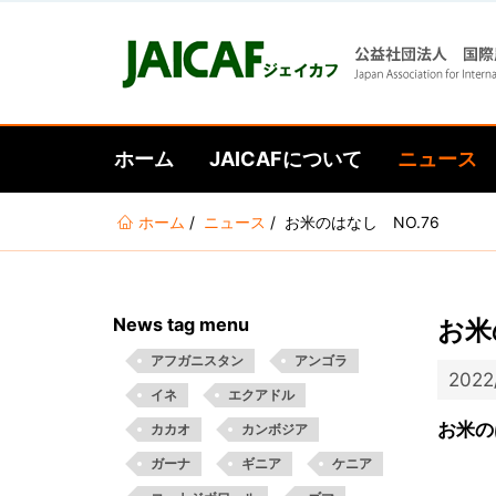
ホーム
JAICAFについて
ニュース
あ
ホーム
ニュース
お米のはなし NO.76
な
た
は
News tag menu
お米
こ
こ
アフガニスタン
アンゴラ
2022
に
イネ
エクアドル
い
お米の
カカオ
カンボジア
る
ガーナ
ギニア
ケニア