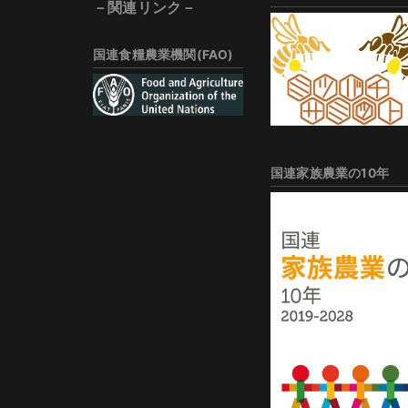
－関連リンク－
国連食糧農業機関(FAO)
国連家族農業の10年