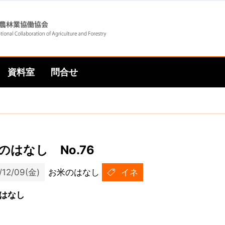
Skip
Skip
to
to
資料室
問合せ
main
main
navigation
content
のはなし No.76
/12/09(金)
お米のはなし
イネ
はなし