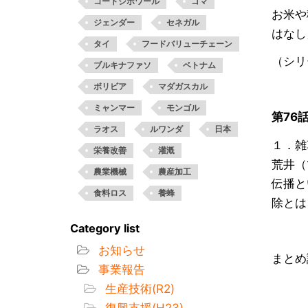
コートジボワール
ゴマ
お米や
ジェンダー
セネガル
はなし
タイ
フードバリューチェーン
（シリー
ブルキナファソ
ベトナム
ボリビア
マダガスカル
ミャンマー
モンゴル
第76
ラオス
ルワンダ
日本
１．雑
栄養改善
灌漑
荒井（
農業機械
農産加工
伝播と
食料ロス
養蜂
除とは
Category list
お知らせ
まとめ
事業報告
生産技術(R2)
復興支援(H23)