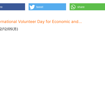
re
tweet
share
ernational Volunteer Day for Economic and...
2/12/05(月)