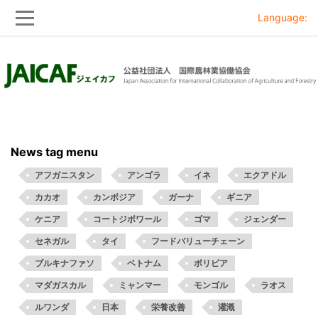
Language:
Skip
Skip
to
to
main
main
navigation
content
News tag menu
アフガニスタン
アンゴラ
イネ
エクアドル
カカオ
カンボジア
ガーナ
ギニア
ケニア
コートジボワール
ゴマ
ジェンダー
セネガル
タイ
フードバリューチェーン
ブルキナファソ
ベトナム
ボリビア
マダガスカル
ミャンマー
モンゴル
ラオス
ルワンダ
日本
栄養改善
灌漑