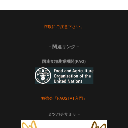
Footer
詐欺にご注意下さい。
－関連リンク－
国連食糧農業機関(FAO)
勉強会「FAOSTAT入門」
ミツバチサミット