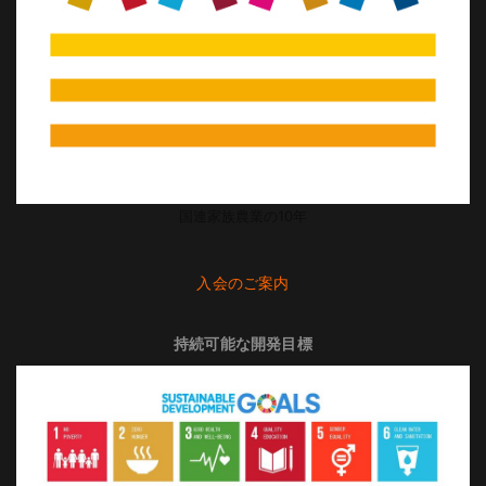
国連家族農業の10年
入会のご案内
持続可能な開発目標