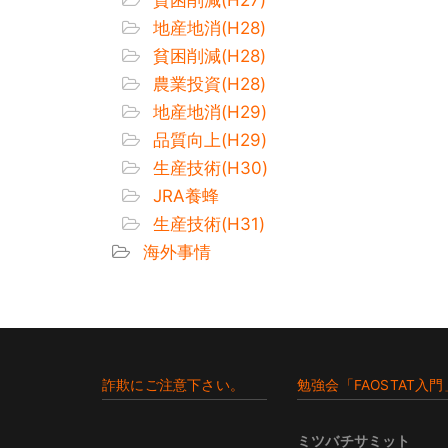
地産地消(H28)
貧困削減(H28)
農業投資(H28)
地産地消(H29)
品質向上(H29)
生産技術(H30)
JRA養蜂
生産技術(H31)
海外事情
Footer
詐欺にご注意下さい。
勉強会「FAOSTAT入門
ミツバチサミット