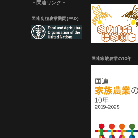
－関連リンク－
国連食糧農業機関(FAO)
国連家族農業の10年