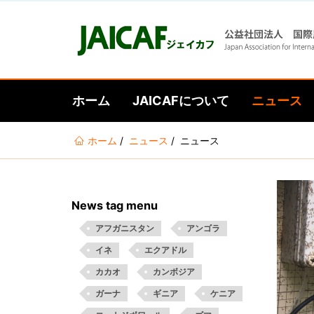
ホーム
JAICAFについて
ニュース
あ
ホーム
ニュース
ニュース
な
た
は
News tag menu
こ
こ
アフガニスタン
アンゴラ
に
イネ
エクアドル
い
カカオ
カンボジア
る
ガーナ
ギニア
ケニア