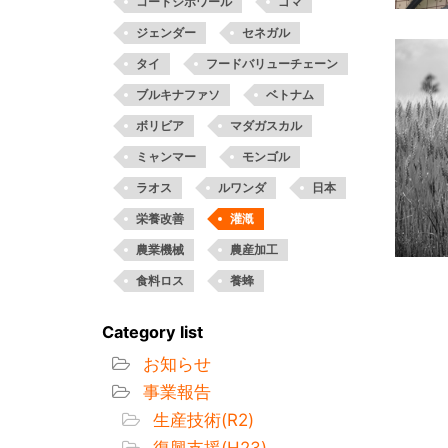
コートジボワール
ゴマ
ジェンダー
セネガル
タイ
フードバリューチェーン
ブルキナファソ
ベトナム
ボリビア
マダガスカル
ミャンマー
モンゴル
ラオス
ルワンダ
日本
栄養改善
灌漑
農業機械
農産加工
食料ロス
養蜂
Category list
お知らせ
事業報告
生産技術(R2)
復興支援(H23)