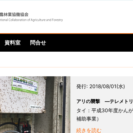
Skip
Skip
to
to
資料室
問合せ
main
main
navigation
content
発行:
2018/08/01(水)
アリの襲撃 ―テレメト
タイ：平成30年度かん
補助事業）
続きを読む