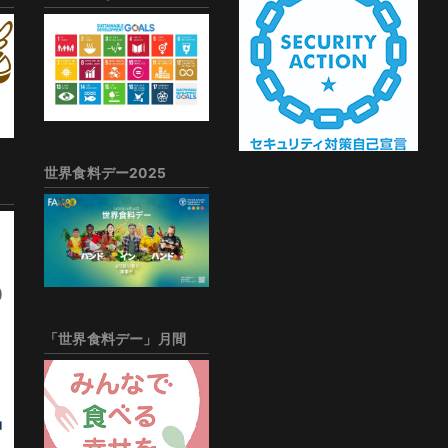
世界食料デー2025
「世界食料デー」月間