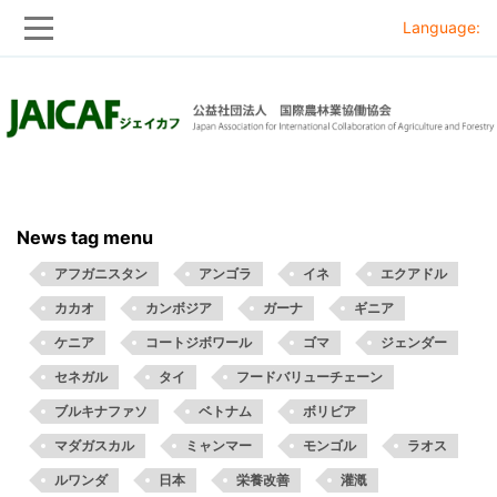
Language:
Skip
Skip
to
to
main
main
navigation
content
News tag menu
アフガニスタン
アンゴラ
イネ
エクアドル
カカオ
カンボジア
ガーナ
ギニア
ケニア
コートジボワール
ゴマ
ジェンダー
セネガル
タイ
フードバリューチェーン
ブルキナファソ
ベトナム
ボリビア
マダガスカル
ミャンマー
モンゴル
ラオス
ルワンダ
日本
栄養改善
灌漑