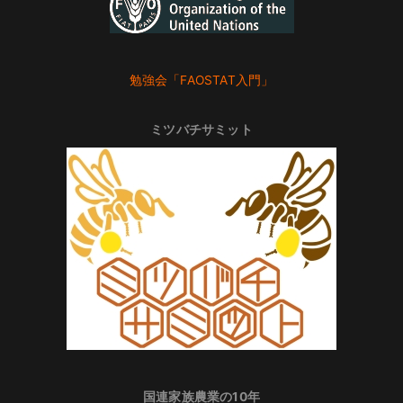
勉強会「FAOSTAT入門」
ミツバチサミット
国連家族農業の10年