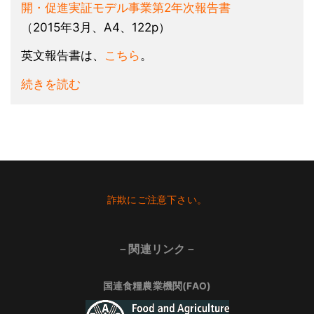
開・促進実証モデル事業第2年次報告書
（2015年3月、A4、122p）
英文報告書は、
こちら
。
続きを読む
Footer
詐欺にご注意下さい。
－関連リンク－
国連食糧農業機関(FAO)