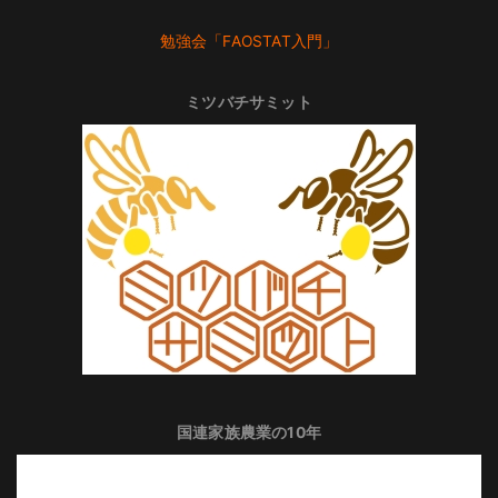
勉強会「FAOSTAT入門」
ミツバチサミット
国連家族農業の10年