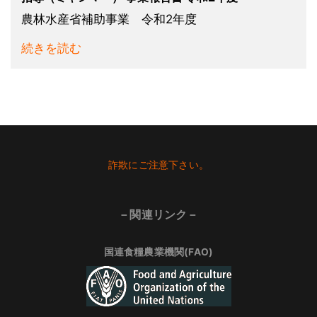
農林水産省補助事業 令和2年度
続きを読む
Footer
詐欺にご注意下さい。
－関連リンク－
国連食糧農業機関(FAO)