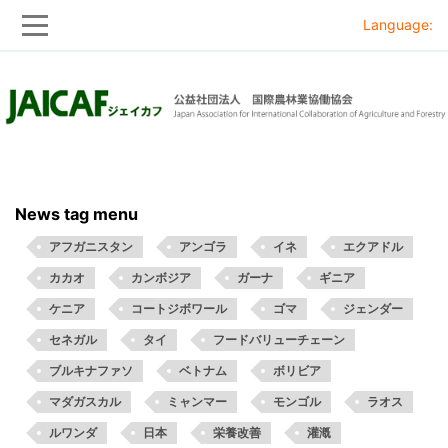
Language:
Skip
Skip
to
to
main
main
navigation
content
News tag menu
アフガニスタン
アンゴラ
イネ
エクアドル
カカオ
カンボジア
ガーナ
ギニア
ケニア
コートジボワール
ゴマ
ジェンダー
セネガル
タイ
フードバリューチェーン
ブルキナファソ
ベトナム
ボリビア
マダガスカル
ミャンマー
モンゴル
ラオス
ルワンダ
日本
栄養改善
灌漑