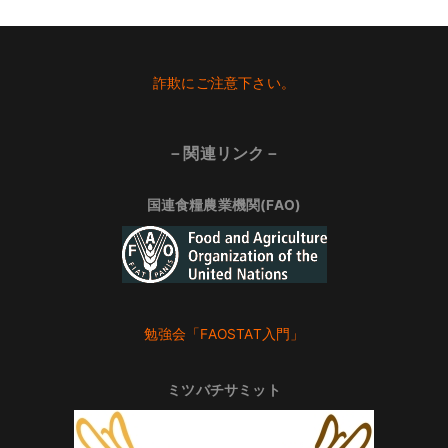
Footer
詐欺にご注意下さい。
－関連リンク－
国連食糧農業機関(FAO)
勉強会「FAOSTAT入門」
ミツバチサミット