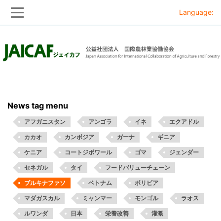
Language:
Skip
Skip
to
to
main
main
navigation
content
News tag menu
アフガニスタン
アンゴラ
イネ
エクアドル
カカオ
カンボジア
ガーナ
ギニア
ケニア
コートジボワール
ゴマ
ジェンダー
セネガル
タイ
フードバリューチェーン
ブルキナファソ
ベトナム
ボリビア
マダガスカル
ミャンマー
モンゴル
ラオス
ルワンダ
日本
栄養改善
灌漑