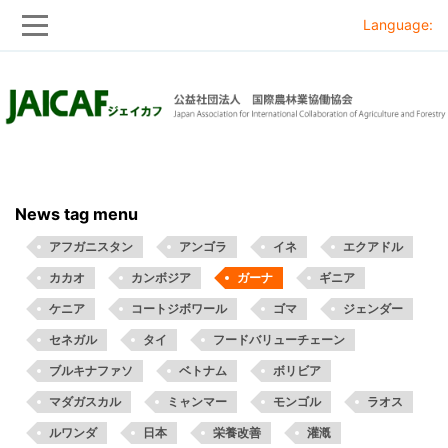
Language:
Skip
Skip
to
to
main
main
navigation
content
News tag menu
アフガニスタン
アンゴラ
イネ
エクアドル
カカオ
カンボジア
ガーナ
ギニア
ケニア
コートジボワール
ゴマ
ジェンダー
セネガル
タイ
フードバリューチェーン
ブルキナファソ
ベトナム
ボリビア
マダガスカル
ミャンマー
モンゴル
ラオス
ルワンダ
日本
栄養改善
灌漑