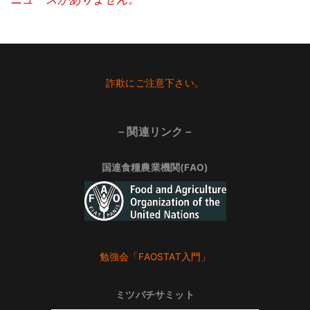
Footer
詐欺にご注意下さい。
－関連リンク－
国連食糧農業機関(FAO)
勉強会「FAOSTAT入門」
ミツバチサミット