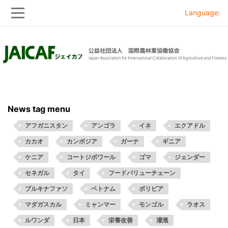
Language:
Skip
Skip
to
to
main
main
navigation
content
News tag menu
アフガニスタン
アンゴラ
イネ
エクアドル
カカオ
カンボジア
ガーナ
ギニア
ケニア
コートジボワール
ゴマ
ジェンダー
セネガル
タイ
フードバリューチェーン
ブルキナファソ
ベトナム
ボリビア
マダガスカル
ミャンマー
モンゴル
ラオス
ルワンダ
日本
栄養改善
灌漑