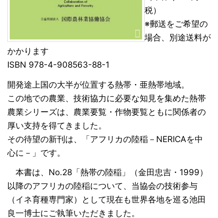
税）
※郵送をご希望の
場合、別途送料が
かかります
ISBN 978-4-908563-88-1
開発途上国の大半が位置する熱帯・亜熱帯地域。
この地での農業、技術協力に必要な知見を集めた熱帯
農業シリーズは、農業要覧・作物要覧ともに関係者の
厚い支持を得てきました。
その待望の新刊は、「アフリカの陸稲－NERICAを中
心に－」です。
本書は、No.28「熱帯の陸稲」（金田忠吉・1999）
以降のアフリカの陸稲について、当協会の技術参与
（イネ育種専門家）として現在も世界各地を巡る池田
良一博士にご執筆いただきました。