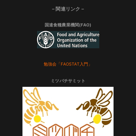
－関連リンク－
国連食糧農業機関(FAO)
勉強会「FAOSTAT入門」
ミツバチサミット