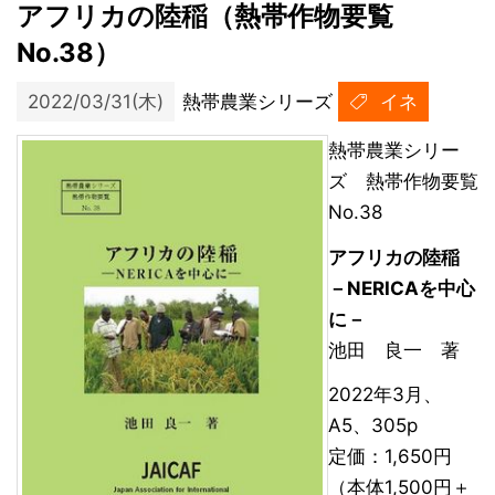
アフリカの陸稲（熱帯作物要覧
No.38）
2022/03/31(木)
熱帯農業シリーズ
イネ
熱帯農業シリー
ズ 熱帯作物要覧
No.38
アフリカの陸稲
－NERICAを中心
に－
池田 良一 著
2022年3月、
A5、305p
定価：1,650円
（本体1,500円＋