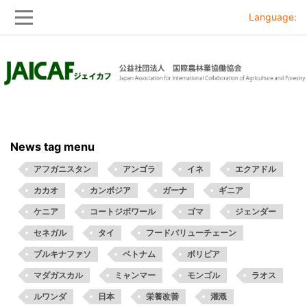
Language:
Skip
Skip
to
to
main
main
navigation
content
News tag menu
アフガニスタン
アンゴラ
イネ
エクアドル
カカオ
カンボジア
ガーナ
ギニア
ケニア
コートジボワール
ゴマ
ジェンダー
セネガル
タイ
フードバリューチェーン
ブルキナファソ
ベトナム
ボリビア
マダガスカル
ミャンマー
モンゴル
ラオス
ルワンダ
日本
栄養改善
灌漑