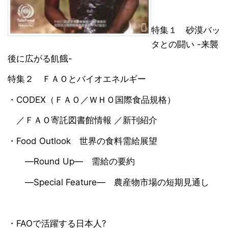
特集１ 砂漠バッ
タとの闘い -来襲
後に広がる飢餓-
特集２ ＦＡＯとバイオエネルギー
・CODEX（ＦＡＯ／ＷＨＯ国際食品規格）
／ＦＡＯ寄託図書館情報 ／新刊紹介
・Food Outlook 世界の食料需給展望
―Round Up― 需給の要約
―Special Feature― 農産物市場の短期見通し
・FAOで活躍する日本人?