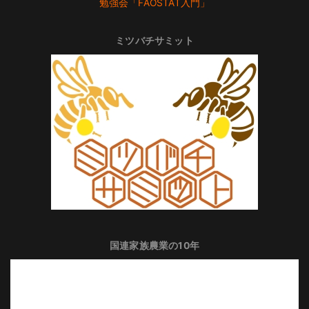
勉強会「FAOSTAT入門」
ミツバチサミット
国連家族農業の10年