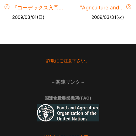
『コーデックス入門...
"Agriculture and...
2009/03/01(日)
2009/03/31(火)
Footer
詐欺にご注意下さい。
－関連リンク－
国連食糧農業機関(FAO)