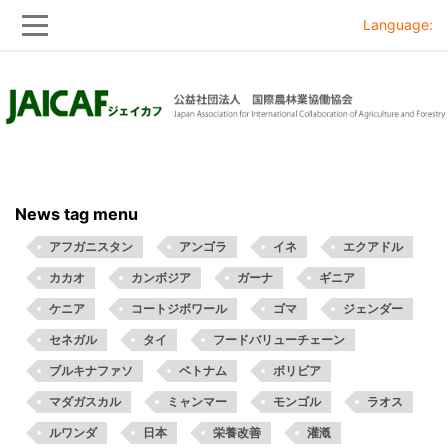
Language:
Skip
Skip
to
to
main
main
navigation
content
News tag menu
アフガニスタン
アンゴラ
イネ
エクアドル
カカオ
カンボジア
ガーナ
ギニア
ケニア
コートジボワール
ゴマ
ジェンダー
セネガル
タイ
フードバリューチェーン
ブルキナファソ
ベトナム
ボリビア
マダガスカル
ミャンマー
モンゴル
ラオス
ルワンダ
日本
栄養改善
灌漑