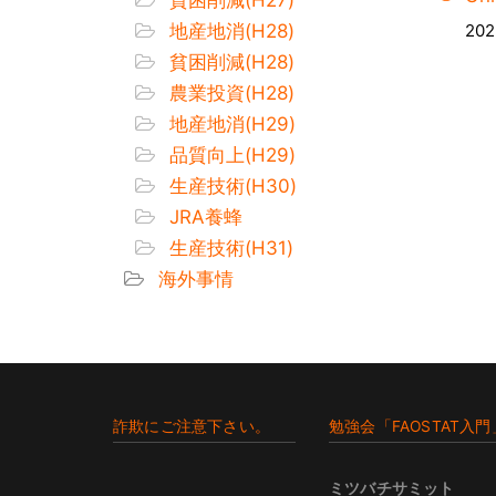
地産地消(H28)
202
貧困削減(H28)
農業投資(H28)
地産地消(H29)
品質向上(H29)
生産技術(H30)
JRA養蜂
生産技術(H31)
海外事情
Footer
詐欺にご注意下さい。
勉強会「FAOSTAT入門
ミツバチサミット