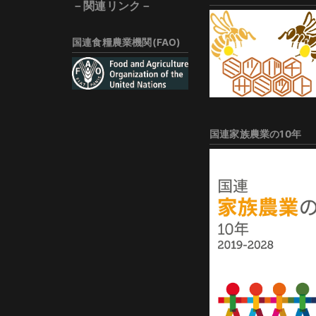
－関連リンク－
国連食糧農業機関(FAO)
国連家族農業の10年