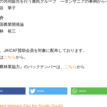
共同販売を行う農民グループ ―タンザニアの事例から
 華子
介
国農業開発論
 裕三
、JAICAF賛助会員を対象に配布しております。
は
こちら
から。
農林業協力』のバックナンバーは、
こちら
から
re
tweet
share
ted Nations Day for South-South...