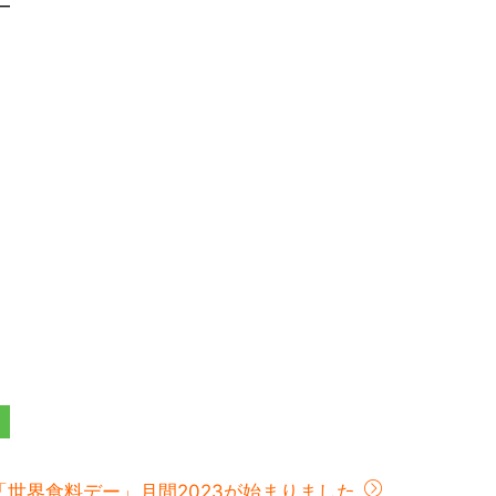
―
「世界食料デー」月間2023が始まりました