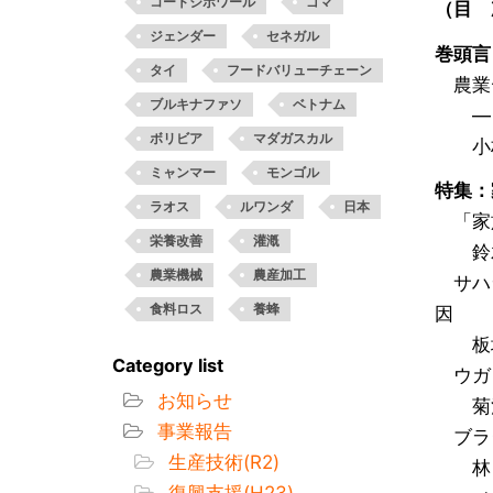
コートジボワール
ゴマ
（目 
ジェンダー
セネガル
巻頭言
タイ
フードバリューチェーン
農業デ
ブルキナファソ
ベトナム
―「
ボリビア
マダガスカル
小林
ミャンマー
モンゴル
特集：
ラオス
ルワンダ
日本
「家族
栄養改善
灌漑
鈴木
農業機械
農産加工
サハラ
食料ロス
養蜂
因
板垣
Category list
ウガンダ
お知らせ
菊池
事業報告
ブラジ
生産技術(R2)
林
復興支援(H23)