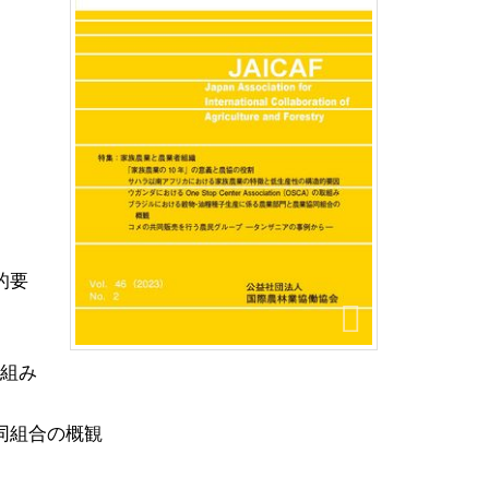
的要
取組み
同組合の概観