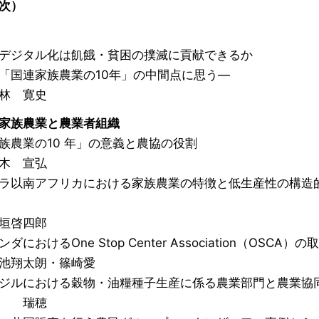
次）
ジタル化は飢餓・貧困の撲滅に貢献できるか
国連家族農業の10年」の中間点に思う―
 寛史
家族農業と農業者組織
農業の10 年」の意義と農協の役割
 宣弘
以南アフリカにおける家族農業の特徴と低生産性の構造
啓四郎
におけるOne Stop Center Association（OSCA）の
翔太朗・篠崎愛
ルにおける穀物・油糧種子生産に係る農業部門と農業協
 瑞穂