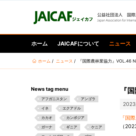
ホーム
JAICAFについて
ニュース
あ
ホーム
ニュース
『国際農林業協力』VOL.46 N
な
た
は
News tag menu
『国
こ
こ
アフガニスタン
アンゴラ
2023
に
イネ
エクアドル
い
『国際農
カカオ
カンボジア
る
（202
ガーナ
ギニア
ケニア