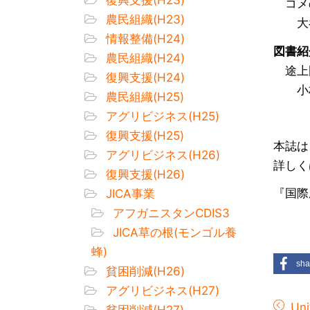
コメの
農民組織(H23)
大谷
情報整備(H24)
図書紹
農民組織(H24)
途上
復興支援(H24)
小林
農民組織(H25)
アグリビジネス(H25)
復興支援(H25)
本誌は
アグリビジネス(H26)
詳しく
復興支援(H26)
『国際
JICA事業
アフガニスタンCDIS3
JICA草の根(モンゴル養
蜂)
sha
貧困削減(H26)
アグリビジネス(H27)
Uni
貧困削減(H27)