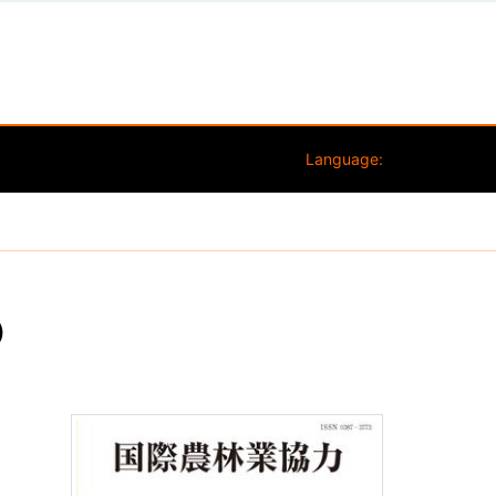
Language:
）