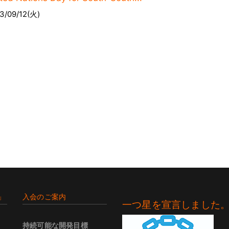
3/09/12(火)
」
入会のご案内
一つ星を宣言しました
持続可能な開発目標