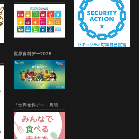
世界食料デー2025
「世界食料デー」月間