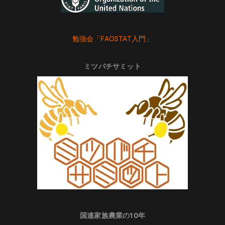
勉強会「FAOSTAT入門」
ミツバチサミット
国連家族農業の10年