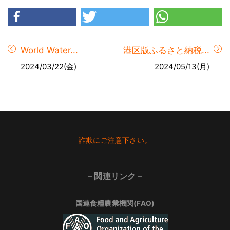
World Water...
港区版ふるさと納税...
2024/03/22(金)
2024/05/13(月)
Footer
詐欺にご注意下さい。
－関連リンク－
国連食糧農業機関(FAO)