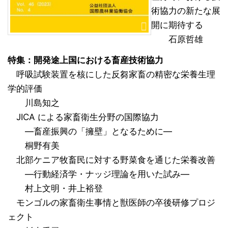
術協力の新たな展
開に期待する
石原哲雄
特集：開発途上国における畜産技術協力
呼吸試験装置を核にした反芻家畜の精密な栄養生理
学的評価
川島知之
JICA による家畜衛生分野の国際協力
―畜産振興の「擁壁」となるために―
桐野有美
北部ケニア牧畜民に対する野菜食を通じた栄養改善
―行動経済学・ナッジ理論を用いた試み―
村上文明・井上裕登
モンゴルの家畜衛生事情と獣医師の卒後研修プロジ
ェクト