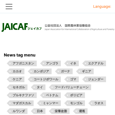
Language:
Skip
Skip
to
to
main
main
navigation
content
News tag menu
アフガニスタン
アンゴラ
イネ
エクアドル
カカオ
カンボジア
ガーナ
ギニア
ケニア
コートジボワール
ゴマ
ジェンダー
セネガル
タイ
フードバリューチェーン
ブルキナファソ
ベトナム
ボリビア
マダガスカル
ミャンマー
モンゴル
ラオス
ルワンダ
日本
栄養改善
灌漑