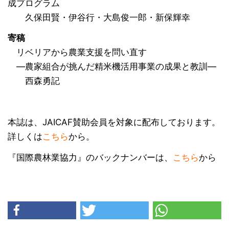
成プログラム
久保田賢・伊谷行・大島俊一郎・新保輝幸
寄稿
リベリアから農業支援を問い直す
―農家組合が挑んだ精米機活用事業の成果と教訓―
西森勇記
本誌は、JAICAF賛助会員を対象に配布しております。
詳しくは
こちら
から。
『国際農林業協力』のバックナンバーは、
こちら
から