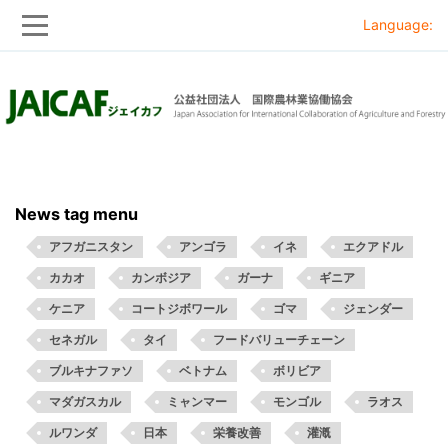
Language:
Skip
Skip
to
to
main
main
navigation
content
News tag menu
アフガニスタン
アンゴラ
イネ
エクアドル
カカオ
カンボジア
ガーナ
ギニア
ケニア
コートジボワール
ゴマ
ジェンダー
セネガル
タイ
フードバリューチェーン
ブルキナファソ
ベトナム
ボリビア
マダガスカル
ミャンマー
モンゴル
ラオス
ルワンダ
日本
栄養改善
灌漑