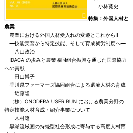
小林寛史
特集：外国人材と
農業
農業における外国人材受入れの変遷とこれからⅡ
―技能実習から特定技能、そして育成就労制度へ―
八山政治
IDACA の歩みと農業協同組合振興を通じた国際協力
への貢献
田山博子
香川県ファーマーズ協同組合による還流人材の育成
近藤隆
（株）ONODERA USER RUN における農業分野の
特定技能人材育成・紹介事業について
木村遼
黒潮流域圏の持続型社会形成に寄与する高度人材育