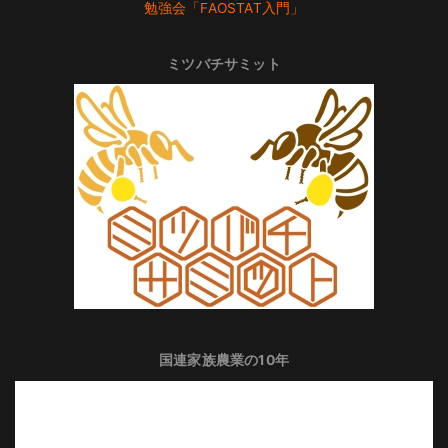
勉強会「FAOSTAT入門」
ミツバチサミット
国連家族農業の10年