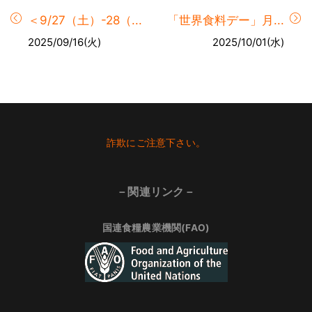
＜9/27（土）-28（...
「世界食料デー」月...
2025/09/16(火)
2025/10/01(水)
Footer
詐欺にご注意下さい。
－関連リンク－
国連食糧農業機関(FAO)