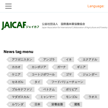
Language:
Skip
Skip
to
to
main
main
navigation
content
News tag menu
アフガニスタン
アンゴラ
イネ
エクアドル
カカオ
カンボジア
ガーナ
ギニア
ケニア
コートジボワール
ゴマ
ジェンダー
セネガル
タイ
フードバリューチェーン
ブルキナファソ
ベトナム
ボリビア
マダガスカル
ミャンマー
モンゴル
ラオス
ルワンダ
日本
栄養改善
灌漑