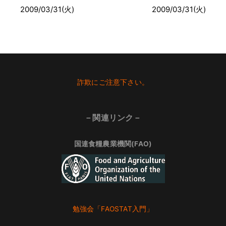
2009/03/31(火)
2009/03/31(火)
Footer
詐欺にご注意下さい。
－関連リンク－
国連食糧農業機関(FAO)
勉強会「FAOSTAT入門」