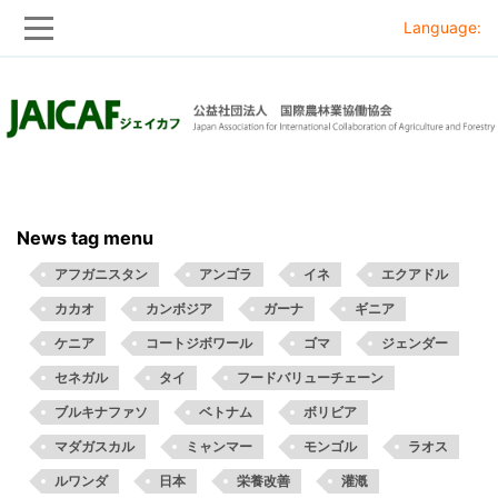
Language:
Skip
Skip
to
to
main
main
navigation
content
News tag menu
アフガニスタン
アンゴラ
イネ
エクアドル
カカオ
カンボジア
ガーナ
ギニア
ケニア
コートジボワール
ゴマ
ジェンダー
セネガル
タイ
フードバリューチェーン
ブルキナファソ
ベトナム
ボリビア
マダガスカル
ミャンマー
モンゴル
ラオス
ルワンダ
日本
栄養改善
灌漑