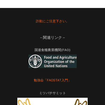
Footer
詐欺にご注意下さい。
－関連リンク－
国連食糧農業機関(FAO)
勉強会「FAOSTAT入門」
ミツバチサミット