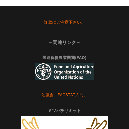
Footer
詐欺にご注意下さい。
－関連リンク－
国連食糧農業機関(FAO)
勉強会「FAOSTAT入門」
ミツバチサミット