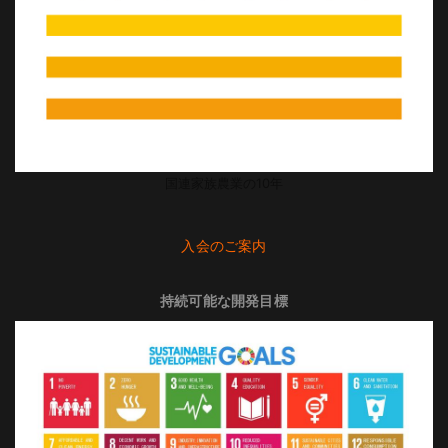
国連家族農業の10年
入会のご案内
持続可能な開発目標