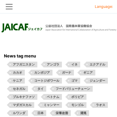
Language:
Skip
Skip
to
to
main
main
navigation
content
News tag menu
アフガニスタン
アンゴラ
イネ
エクアドル
カカオ
カンボジア
ガーナ
ギニア
ケニア
コートジボワール
ゴマ
ジェンダー
セネガル
タイ
フードバリューチェーン
ブルキナファソ
ベトナム
ボリビア
マダガスカル
ミャンマー
モンゴル
ラオス
ルワンダ
日本
栄養改善
灌漑