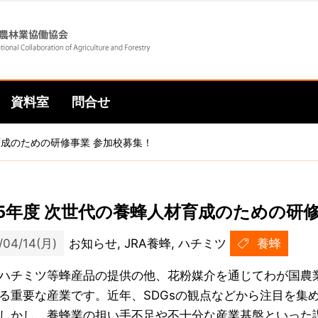
Skip
Skip
to
to
資料室
問合せ
main
main
育成のための研修事業 参加校募集！
navigation
content
25年度 次世代の養蜂人材育成のための研
/04/14(月)
お知らせ, JRA養蜂, ハチミツ
養蜂
ハチミツ等蜂産品の提供の他、花粉媒介を通じてわが国農
る重要な産業です。近年、SDGsの観点などから注目を集
しかし、養蜂業の担い手不足や不十分な産業基盤といった