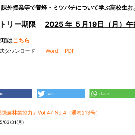
：課外授業等で養蜂・ミツバチについて学ぶ高校生お
ントリー期限
2025 年 ５月19日（月）
要項は
こちら
様式ダウンロード
Word
PDF
re
tweet
share
際農林業協力』Vol.47 No.4（通巻213号）
5/03/31(月)