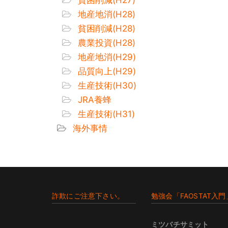
地産地消(H28)
貧困削減(H28)
農業投資(H28)
地産地消(H29)
品質向上(H29)
生産技術(H30)
JRA養蜂
生産技術(H31)
海外事情
Footer
詐欺にご注意下さい。
勉強会「FAOSTAT入門
ミツバチサミット