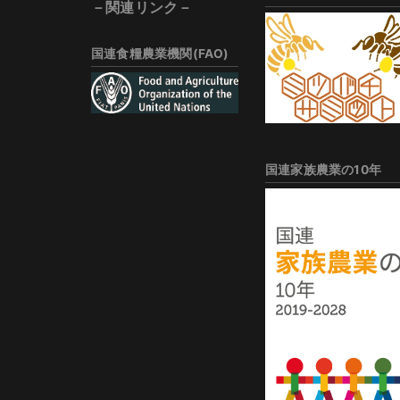
－関連リンク－
国連食糧農業機関(FAO)
国連家族農業の10年