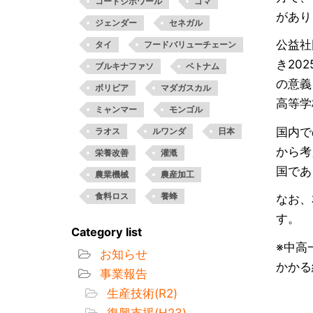
コートジボワール
ゴマ
があり
ジェンダー
セネガル
公益社
タイ
フードバリューチェーン
き20
ブルキナファソ
ベトナム
の意義
ボリビア
マダガスカル
高等学
ミャンマー
モンゴル
国内で
ラオス
ルワンダ
日本
から考
栄養改善
灌漑
国であ
農業機械
農産加工
食料ロス
養蜂
なお、
す。
Category list
※中高
お知らせ
かかる
事業報告
生産技術(R2)
復興支援(H23)