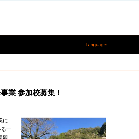
Language:
修事業 参加校募集！
業に
める一
課題