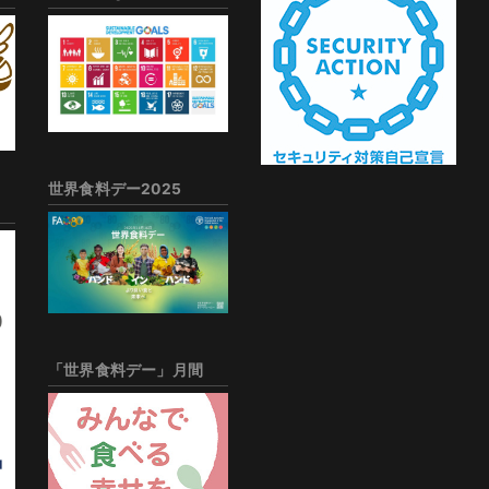
世界食料デー2025
「世界食料デー」月間