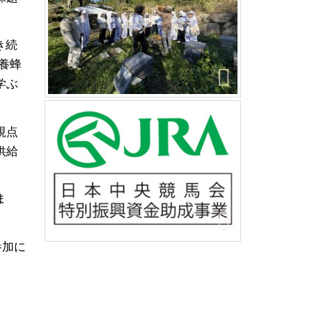
き続
養蜂
学ぶ
視点
供給
ま
参加に