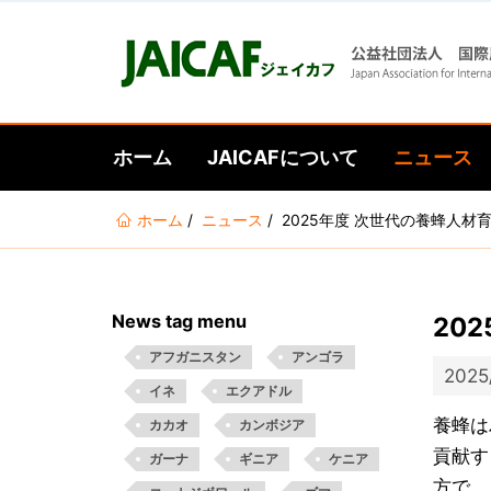
ホーム
JAICAFについて
ニュース
あ
ホーム
ニュース
2025年度 次世代の養蜂人材
な
た
は
News tag menu
20
こ
こ
アフガニスタン
アンゴラ
2025
に
イネ
エクアドル
い
養蜂は
カカオ
カンボジア
る
貢献す
ガーナ
ギニア
ケニア
方で、